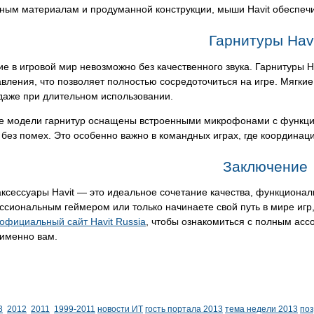
нным материалам и продуманной конструкции, мыши Havit обеспеч
Гарнитуры Havi
е в игровой мир невозможно без качественного звука. Гарнитуры 
вления, что позволяет полностью сосредоточиться на игре. Мягк
даже при длительном использовании.
е модели гарнитур оснащены встроенными микрофонами с функцие
без помех. Это особенно важно в командных играх, где координац
Заключение
ксессуары Havit — это идеальное сочетание качества, функциональ
сиональным геймером или только начинаете свой путь в мире игр,
официальный сайт Havit Russia
, чтобы ознакомиться с полным асс
 именно вам.
3
2012
2011
1999-2011
новости ИТ
гость портала 2013
тема недели 2013
по