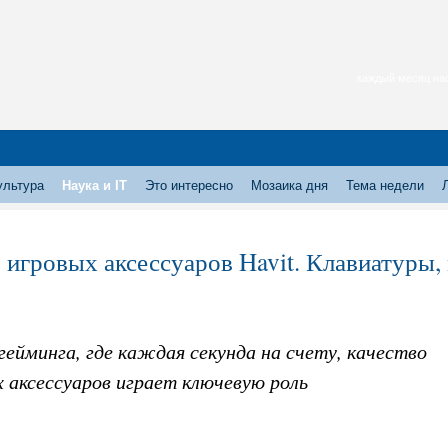
каждый месяц нас
ультура
Наука и IT
Это интересно
Мозаика дня
Тема недели
 игровых аксессуаров Havit. Клавиатуры
гейминга, где каждая секунда на счету, качество
 аксессуаров играет ключевую роль