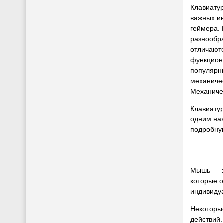
Клавиатур
важных и
геймера. 
разнообр
отличаютс
функцион
популярн
механичес
Механичес
Клавиату
одним наж
подробну
Мышь — эт
которые 
индивидуа
Некоторы
действий.