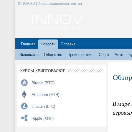
INNOV.RU | Информационный портал
Главная
Новости
Справка
Экономика
Общество
Происшествия
Спорт
Авто
К
КУРСЫ КРИПТОВАЛЮТ
Обзор
Bitcoin (BTC)
Ethereum (ETH)
В мире 
Litecoin (LTC)
игровых
Ripple (XRP)