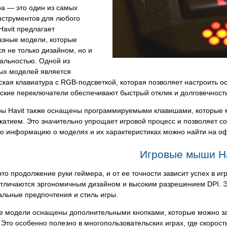
а — это один из самых
нструментов для любого
Havit предлагает
азные модели, которые
я не только дизайном, но и
альностью. Одной из
ых моделей является
кая клавиатура с RGB-подсветкой, которая позволяет настроить о
кие переключатели обеспечивают быстрый отклик и долговечность
ры Havit также оснащены программируемыми клавишами, которые 
атием. Это значительно упрощает игровой процесс и позволяет сос
ю информацию о моделях и их характеристиках можно найти на 
Игровые мыши Ha
о продолжение руки геймера, и от ее точности зависит успех в иг
отличаются эргономичным дизайном и высоким разрешением DPI. Э
льные предпочтения и стиль игры.
е модели оснащены дополнительными кнопками, которые можно з
 Это особенно полезно в многопользовательских играх, где скоро