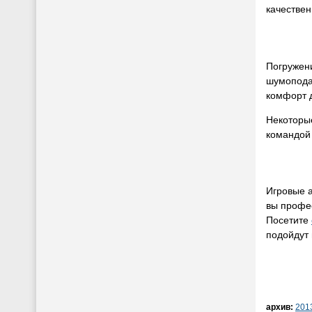
качестве
Погружени
шумопода
комфорт 
Некоторы
командой 
Игровые а
вы профес
Посетите
подойдут
архив:
201