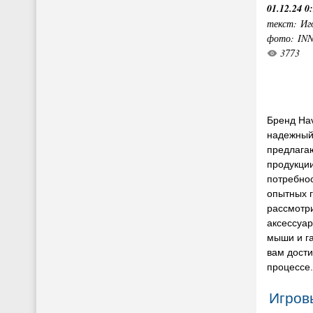
01.12.24 0
текст: Иг
фото: IN
3773
Бренд Hav
надежный
предлага
продукции
потребнос
опытных г
рассмотр
аксессуар
мыши и га
вам дости
процессе.
Игров