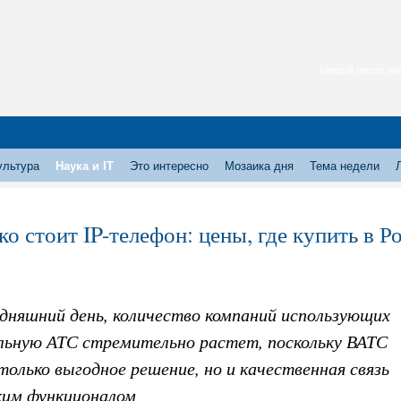
каждый месяц нас
ультура
Наука и IT
Это интересно
Мозаика дня
Тема недели
ко стоит IP-телефон: цены, где купить в Р
одняшний день, количество компаний использующих
льную АТС стремительно растет, поскольку ВАТС
только выгодное решение, но и качественная связь
ким функционалом