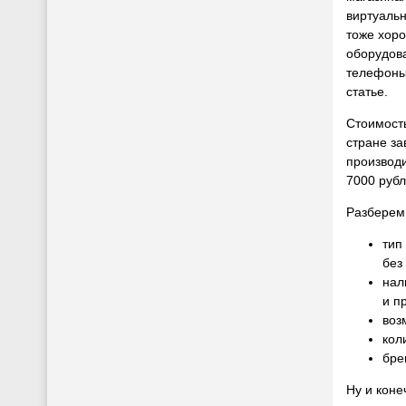
виртуаль
тоже хоро
оборудова
телефоны
статье.
Стоимост
стране за
производи
7000 рубл
Разберем 
тип
без
нал
и п
воз
кол
бре
Ну и коне