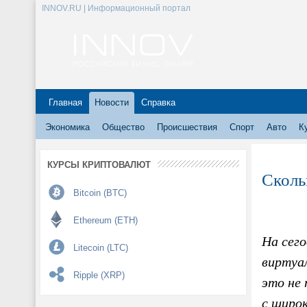
INNOV.RU | Информационный портал
Главная
Новости
Справка
Экономика
Общество
Происшествия
Спорт
Авто
К
КУРСЫ КРИПТОВАЛЮТ
Сколь
Bitcoin (BTC)
Ethereum (ETH)
На сег
Litecoin (LTC)
виртуа
Ripple (XRP)
это не 
с широ