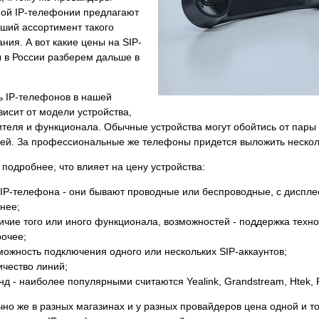
ной IP-телефонии предлагают
ший ассортимент такого
ния. А вот какие цены на SIP-
 в России разберем дальше в
ь IP-телефонов в нашей
висит от модели устройства,
теля и функционала. Обычные устройства могут обойтись от пары 
ей. За профессиональные же телефоны придется выложить несколь
подробнее, что влияет на цену устройства:
 IP-телефона - они бывают проводные или беспроводные, с дисплее
 нее;
ичие того или иного функционала, возможностей - поддержка технол
рочее;
можность подключения одного или нескольких SIP-аккаунтов;
ичество линий;
нд - наиболее популярными считаются Yealink, Grandstream, Htek, P
чно же в разных магазинах и у разных провайдеров цена одной и 