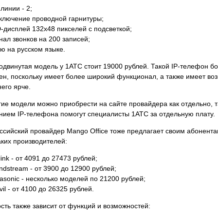
-линии - 2;
ключение проводной гарнитуры;
-дисплей 132x48 пикселей с подсветкой;
нал звонков на 200 записей;
ю на русском языке.
одвинутая модель у 1АТС стоит 19000 рублей. Такой IP-телефон 
ен, поскольку имеет более широкий функционал, а также имеет во
него ярче.
гие модели можно приобрести на сайте провайдера как отдельно, т
нием IP-телефона помогут специалисты 1АТС за отдельную плату.
ссийский провайдер Mango Office тоже предлагает своим абонент
ких производителей:
link - от 4091 до 27473 рублей;
ndstream - от 3900 до 12900 рублей;
asonic - несколько моделей по 21200 рублей;
vil - от 4100 до 26325 рублей.
сть также зависит от функций и возможностей: