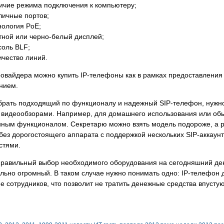
ичие режима подключения к компьютеру;
личные портов;
нология PoE;
тной или черно-белый дисплей;
соль BLF;
ичество линий.
ровайдера можно купить IP-телефоны как в рамках предоставления ус
нием.
брать подходящий по функционалу и надежный SIP-телефон, нужно 
 видеообзорами. Например, для домашнего использования или обы
нным функционалом. Секретарю можно взять модель подороже, а р
без дорогостоящего аппарата с поддержкой нескольких SIP-аккаун
стями.
правильный выбор необходимого оборудования на сегодняшний ден
льно огромный. В таком случае нужно понимать одно: IP-телефон 
е сотрудников, что позволит не тратить денежные средства впустую