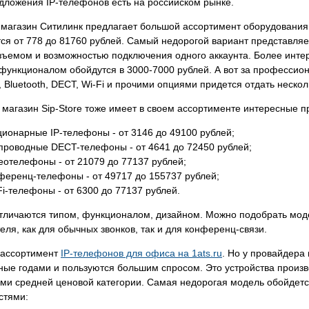
дложения IP-телефонов есть на российском рынке.
магазин Ситилинк предлагает большой ассортимент оборудования 
ся от 778 до 81760 рублей. Самый недорогой вариант представляе
ъемом и возможностью подключения одного аккаунта. Более интер
функционалом обойдутся в 3000-7000 рублей. А вот за професси
 Bluetooth, DECT, Wi-Fi и прочими опциями придется отдать нескол
магазин Sip-Store тоже имеет в своем ассортименте интересные 
ционарные IP-телефоны - от 3146 до 49100 рублей;
проводные DECT-телефоны - от 4641 до 72450 рублей;
еотелефоны - от 21079 до 77137 рублей;
ференц-телефоны - от 49717 до 155737 рублей;
Fi-телефоны - от 6300 до 77137 рублей.
тличаются типом, функционалом, дизайном. Можно подобрать модел
еля, как для обычных звонков, так и для конференц-связи.
ассортимент
IP-телефонов для офиса на 1ats.ru
. Но у провайдера
ые годами и пользуются большим спросом. Это устройства произво
ми средней ценовой категории. Самая недорогая модель обойдетс
стями: