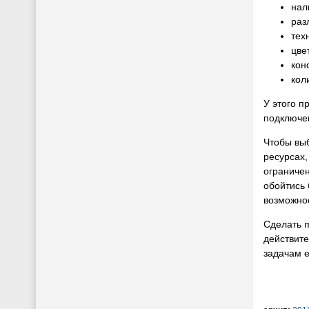
нал
раз
тех
цве
кон
кол
У этого п
подключе
Чтобы вы
ресурсах,
ограниче
обойтись 
возможно
Сделать 
действите
задачам е