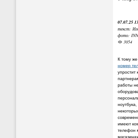
07.07.25 1
текст: Иг
фото: IN
3054
К тому ж
номер те
упростит
партнера
работы не
оборудова
персонал
ноутбука,
некоторых
современ
имеют ком
телефон 
магазинах