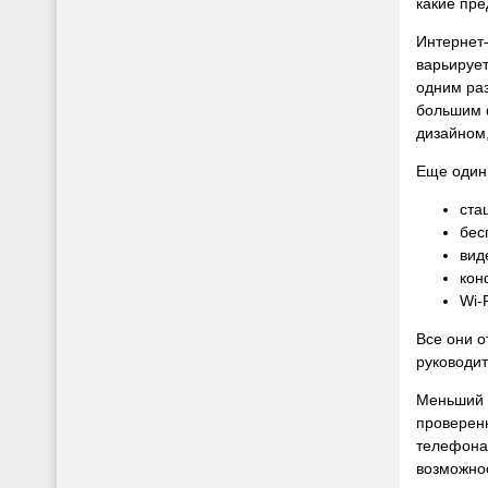
какие пре
Интернет-
варьирует
одним раз
большим 
дизайном,
Еще один 
ста
бес
вид
кон
Wi-
Все они о
руководит
Меньший 
проверенн
телефона
возможно