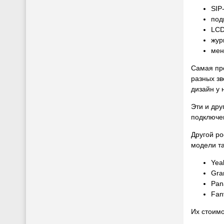
SIP
под
LCD
жур
мен
Самая пр
разных зв
дизайн у 
Эти и дру
подключе
Другой ро
модели та
Yea
Gra
Pan
Fan
Их стоимо