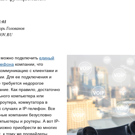
3:01
орь Голованов
NOV.RU
е можно подключить
единый
лефона
компании, что
 коммуникацию с клиентами и
ми. Для ее подключения и
 требуется недорогое
ние. Как правило, достаточно
ьного компьютера или
 роутера, коммутатора в
 случаях и IP-телефон. Все
ные компании безусловно
пьютеры и роутеры. А вот IP-
можно приобрести во многих
, к тому же провайдеры