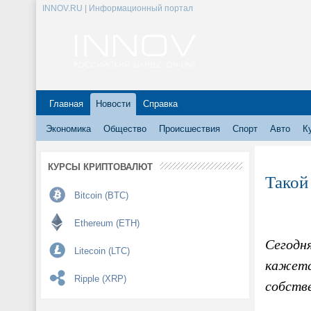
INNOV.RU | Информационный портал
Главная
Новости
Справка
Экономика
Общество
Происшествия
Спорт
Авто
К
КУРСЫ КРИПТОВАЛЮТ
Такой
Bitcoin (BTC)
Ethereum (ETH)
Сегодня
Litecoin (LTC)
кажетс
Ripple (XRP)
собств