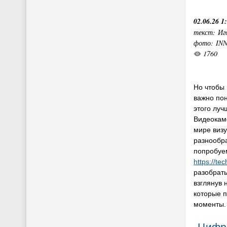
02.06.26 1
текст: Иг
фото: IN
1760
Но чтобы 
важно пон
этого луч
Видеокаме
мире визу
разнообра
попробуе
https://te
разобрать
взглянув 
которые 
моменты.
Цифр