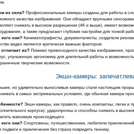
ем.
ем их сила?
Профессиональные камеры созданы для работы в сло
можного качества изображения. Они обладают крупными сенсорами
воляют снимать в высоком разрешении (4K и выше), имеют возмож
рудования, а также предлагают глубокие настройки для тонкой раб
 кого они?
Кинематографисты, документалисты, создатели реклам
ество видео является критически важным фактором.
 отличает их?
Помимо превосходного качества изображения, про
пус, улучшенную эргономику для длительной работы и возможность
граничные творческие возможности.
Экшн-камеры: запечатлев
ькие, но удивительно выносливые камеры стали настоящим прорыв
снимать в самых экстремальных условиях, где обычная камера прос
обенности?
Экшн-камеры, как правило, очень компактны, легки и 
олнительного корпуса), ударопрочны и способны снимать в высоко
ватить максимум происходящего.
 кого они?
Спортсмены, путешественники, любители приключений, 
и подвиги и приключения без страха повредить технику.