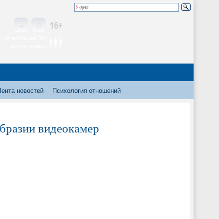
 читают более 300
тысяч человек
Лента новостей
Психология отношений
образии видеокамер