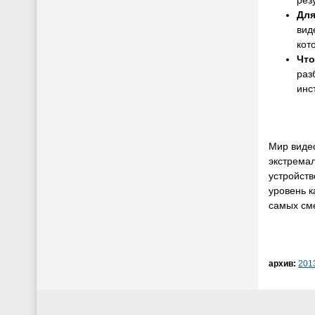
рез
Для
вид
кот
Что
раз
инс
Мир виде
экстремал
устройств
уровень к
самых см
архив:
201