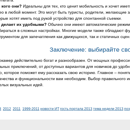
ультата.
 кого они?
Идеальны для тех, кто ценит мобильность и хочет име
ео в любой момент. Это могут быть туристы, родители, желающие з
орые хотят иметь под рукой устройство для спонтанной съемки.
 делает их удобными?
Обычно они имеют автоматические режимы
бираться в сложных настройках. Многие модели также обладают ф
трументом для запечатления как движущихся, так и статичных сцен
Заключение: выбирайте св
окамер действительно богат и разнообразен. От мощных професси
ьных приключений, от доступных вариантов для новичков до удоб
о, которое поможет ему рассказать свою историю. Главное – понять
ачества и функциональности вам необходим. Выбор правильного и
елых визуальных идей.
3
2012
2011
1999-2011
новости ИТ
гость портала 2013
тема недели 2013
по