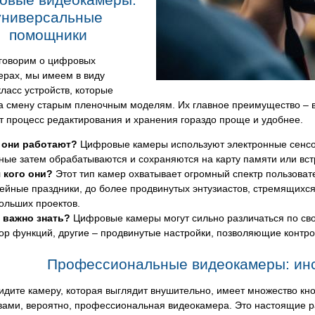
универсальные
помощники
 говорим о цифровых
ерах, мы имеем в виду
ласс устройств, которые
а смену старым пленочным моделям. Их главное преимущество – 
т процесс редактирования и хранения гораздо проще и удобнее.
 они работают?
Цифровые камеры используют электронные сенсо
ные затем обрабатываются и сохраняются на карту памяти или вс
 кого они?
Этот тип камер охватывает огромный спектр пользова
ейные праздники, до более продвинутых энтузиастов, стремящихся 
ольших проектов.
 важно знать?
Цифровые камеры могут сильно различаться по св
ор функций, другие – продвинутые настройки, позволяющие контрол
Профессиональные видеокамеры: инс
идите камеру, которая выглядит внушительно, имеет множество кноп
вами, вероятно, профессиональная видеокамера. Это настоящие ра