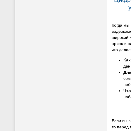
Когда мы
видеокам
широкий к
пришли н
что делае
Как
дан
Для
сем
неб
Что
наб
Если вы в
то перед 