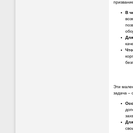
призвани
В ч
воз
поз
обо
Для
кач
Что
кор
без
Эти мален
задача – 
Ос
доп
зах
Для
сво