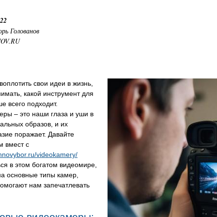
:22
орь Голованов
NOV.RU
воплотить свои идеи в жизнь,
имать, какой инструмент для
ше всего подходит.
ры – это наши глаза и уши в
альных образов, и их
зие поражает. Давайте
м вмест с
chnovybor.ru/videokamery/
ся в этом богатом видеомире,
на основные типы камер,
помогают нам запечатлевать
овые видеокамеры: