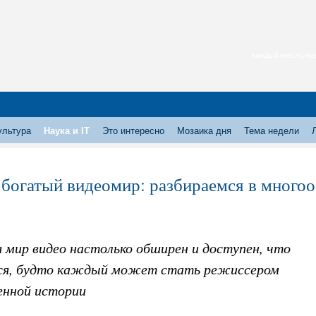
каждый месяц нас
ультура
Наука и IT
Это интересно
Мозаика дня
Тема недели
 богатый видеомир: разбираемся в много
 мир видео настолько обширен и доступен, что
я, будто каждый может стать режиссером
енной истории