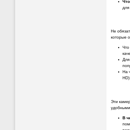
Что
для
Не обязат
которые о
Что
кач
Для
поп
На 
HD)
Эти камер
удобными
В ч
пом