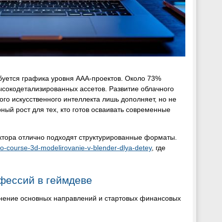
буется графика уровня AAA-проектов. Около 73%
высокодетализированных ассетов. Развитие облачного
ого искусственного интеллекта лишь дополняет, но не
ный рост для тех, кто готов осваивать современные
ктора отлично подходят структурированные форматы.
ideo-course-3d-modelirovanie-v-blender-dlya-detey
, где
фессий в геймдеве
авнение основных направлений и стартовых финансовых