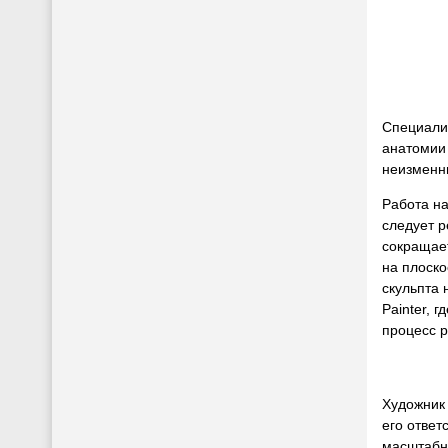
Специалис
анатомии 
неизменн
Работа на
следует р
сокращает
на плоско
скульпта 
Painter, 
процесс р
Художник 
его ответ
масштабн