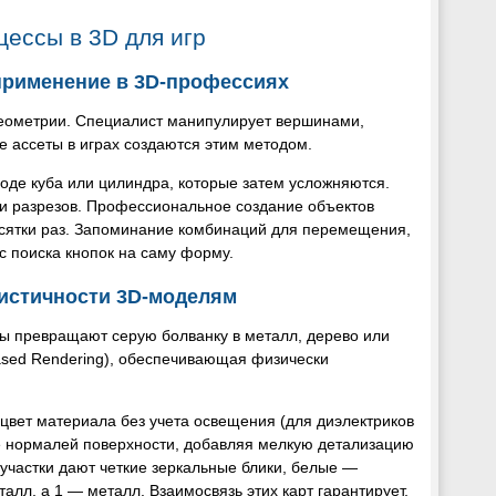
ессы в 3D для игр
применение в 3D-профессиях
еометрии. Специалист манипулирует вершинами,
е ассеты в играх создаются этим методом.
оде куба или цилиндра, которые затем усложняются.
 и разрезов. Профессиональное создание объектов
есятки раз. Запоминание комбинаций для перемещения,
 поиска кнопок на саму форму.
листичности 3D-моделям
лы превращают серую болванку в металл, дерево или
Based Rendering), обеспечивающая физически
 цвет материала без учета освещения (для диэлектриков
е нормалей поверхности, добавляя мелкую детализацию
участки дают четкие зеркальные блики, белые —
талл, а 1 — металл. Взаимосвязь этих карт гарантирует,