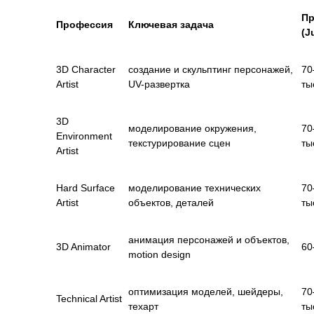
Пр
Профессия
Ключевая задача
(J
3D Character
создание и скульптинг персонажей,
70
Artist
UV-развертка
ты
3D
моделирование окружения,
70
Environment
текстурирование сцен
ты
Artist
Hard Surface
моделирование технических
70
Artist
объектов, деталей
ты
анимация персонажей и объектов,
3D Animator
60
motion design
оптимизация моделей, шейдеры,
70
Technical Artist
техарт
ты