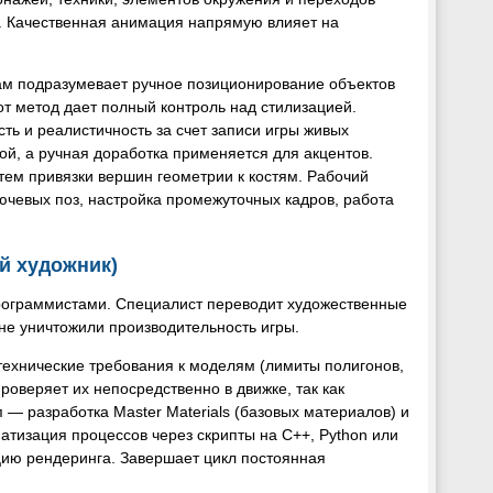
в. Качественная анимация напрямую влияет на
ам подразумевает ручное позиционирование объектов
т метод дает полный контроль над стилизацией.
ь и реалистичность за счет записи игры живых
ой, а ручная доработка применяется для акцентов.
тем привязки вершин геометрии к костям. Рабочий
лючевых поз, настройка промежуточных кадров, работа
ий художник)
рограммистами. Специалист переводит художественные
 не уничтожили производительность игры.
технические требования к моделям (лимиты полигонов,
роверяет их непосредственно в движке, так как
п — разработка Master Materials (базовых материалов) и
атизация процессов через скрипты на C++, Python или
цию рендеринга. Завершает цикл постоянная