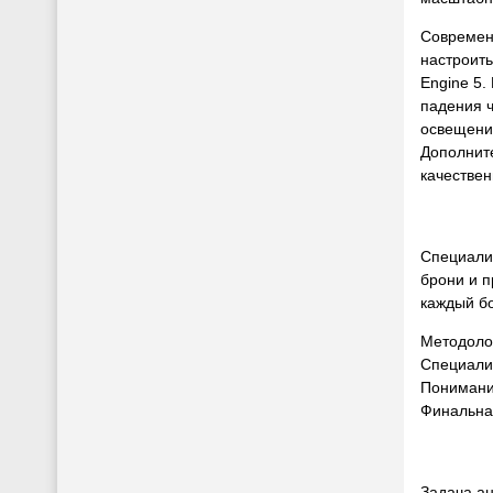
Современн
настроить
Engine 5.
падения ч
освещени
Дополните
качествен
Специализ
брони и 
каждый бо
Методолог
Специалис
Понимание
Финальная
Задача а