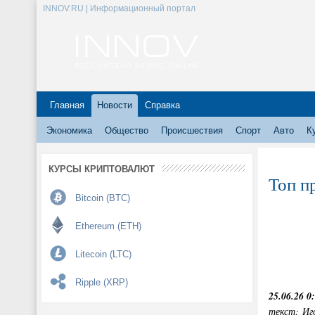
INNOV.RU | Информационный портал
Главная
Новости
Справка
Экономика
Общество
Происшествия
Спорт
Авто
К
КУРСЫ КРИПТОВАЛЮТ
Топ п
Bitcoin (BTC)
Ethereum (ETH)
Litecoin (LTC)
Ripple (XRP)
25.06.26 0
текст: Иг