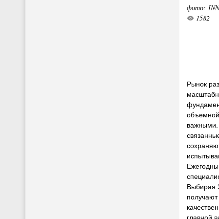
фото: IN
1582
Рынок ра
масштабн
фундамен
объемной
важными.
связанные
сохраняют
испытыва
Ежегодный
специалис
Выбирая 
получают 
качествен
главной в