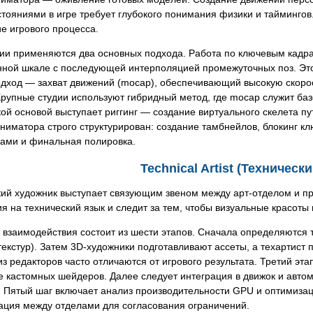
тояниями в игре требует глубокого понимания физики и тайминго
е игрового процесса.
рии применяются два основных подхода. Работа по ключевым кадр
нной шкале с последующей интерполяцией промежуточных поз. Это
дход — захват движений (mocap), обеспечивающий высокую скорост
Крупные студии используют гибридный метод, где mocap служит баз
ой основой выступает риггинг — создание виртуального скелета пу
ниматора строго структурирован: создание тамбнейлов, блокинг к
нами и финальная полировка.
Technical Artist (Техническ
кий художник выступает связующим звеном между арт-отделом и п
я на технический язык и следит за тем, чтобы визуальные красоты
взаимодействия состоит из шести этапов. Сначала определяются 
екстур). Затем 3D-художники подготавливают ассеты, а техартист п
з редакторов часто отличаются от игрового результата. Третий эта
 кастомных шейдеров. Далее следует интеграция в движок и автом
s. Пятый шаг включает анализ производительности GPU и оптимиза
ация между отделами для согласования ограничений.