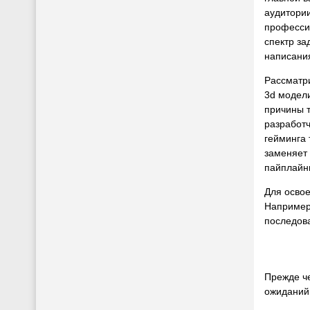
аудитории
професси
спектр за
написани
Рассматр
3d модел
причины т
разработч
гейминга 
заменяет 
пайплайн
Для осво
Например
последов
Прежде че
ожиданий.