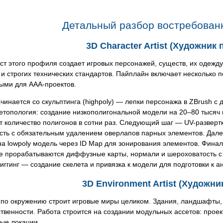
Детальный разбор востребован
3D Character Artist (Художник
т этого профиля создает игровых персонажей, существ, их одежду 
и строгих технических стандартов. Пайплайн включает несколько 
ыми для AAA-проектов.
чинается со скульптинга (highpoly) — лепки персонажа в ZBrush с
етопология: создание низкополигональной модели на 20–80 тысяч 
 количество полигонов в сотни раз. Следующий шаг — UV-разверт
сть с обязательным удалением оверлапов парных элементов. Далее
на lowpoly модель через ID Map для зонирования элементов. Фина
где прорабатываются диффузные карты, нормали и шероховатость с
иггинг — создание скелета и привязка к модели для подготовки к а
3D Environment Artist (Художн
по окружению строит игровые миры целиком. Здания, ландшафты, р
ственности. Работа строится на создании модульных ассетов: прое
ые локации.