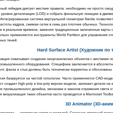
ый геймдев диктует жесткие правила: необходимо не просто смод
 уровни детализации (LOD) и собрать финальную локацию в движке.
 Интегрированная система виртуальной геометрии Nanite позволяе
астоты кадров, сжимая сетки в семь раз плотнее обычных. Техно
е в реальном времени, заменяя традиционные запеченные карты св
льно применяются инструменты World Partition для управления о
ных теней.
Hard Surface Artist (Художник по
ация охватывает создание неорганических объектов с жесткими г
промышленного оборудования. Специфика заключается в абсолютно
лт, фаска и стык должны быть технически корректны и обоснованы 
ия базируется на чистой топологии. Часто применяется CAD-модели
т создает high-poly и low-poly версии модели, запекает детали на
 промышленного дизайна, механики и законов отражения света от
 визуализация таких объектов часто проводится в Marmoset Toolba
3D Animator (3D-ани
ниматора — оживление готовых моделей. Создание движений персо