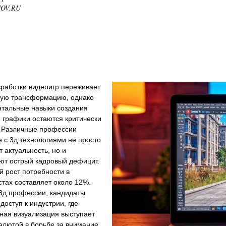
NOV.RU
зработки видеоигр переживает
ую трансформацию, однако
тальные навыки создания
 графики остаются критически
 Различные профессии
 с 3д технологиями не просто
 актуальность, но и
ют острый кадровый дефицит.
 рост потребности в
тах составляет около 12%.
3д профессии, кандидаты
доступ к индустрии, где
ная визуализация выступает
алютой в борьбе за внимание