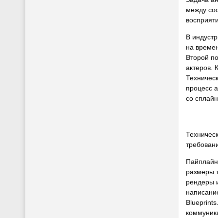
между сос
восприяти
В индуст
на време
Второй по
актеров. 
Техническ
процесс а
со сплай
Техничес
требовани
Пайплайн 
размеры т
рендеры и
написание
Blueprint
коммуник