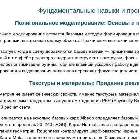
Фундаментальные навыки и проц
Полигональное моделирование: Основы и 
льное моделирование остается базовым методом формирования г
 гранями, выстраивая форму объекта. Практически все технически
тартует, когда в сцену добавляются базовые меши — примитивы вр
ный интерфейс редактора содержит инструменты экструзии, фасок
о без оптимизации рутины: горячие клавиши ускоряют работу в д
ования и выдавливания полигонов переводит фокус специалиста с
Текстуры и материалы: Придание реа
метрия не имеет физических свойств. Именно текстуры и материа
устриальным стандартом выступает методология PBR (Physically 
й расчет света.
опирается на несколько базовых карт. Albedo определяет базовый
 лежат в пределах 30–240 sRGB). Карта Normal задает направлени
ления геометрии. Roughness контролирует шероховатость: черные 
Карта Metallic определяет природу материала, где 0 означает неме