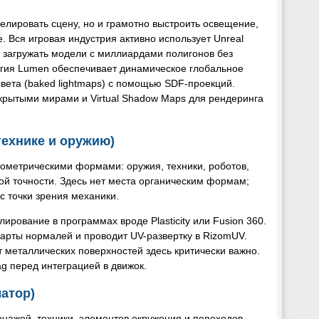
елировать сцену, но и грамотно выстроить освещение,
 Вся игровая индустрия активно использует Unreal
т загружать модели с миллиардами полигонов без
логия Lumen обеспечивает динамическое глобальное
ета (baked lightmaps) с помощью SDF-проекций.
ткрытыми мирами и Virtual Shadow Maps для рендеринга
 технике и оружию)
еометрическими формами: оружия, техники, роботов,
й точности. Здесь нет места органическим формам;
с точки зрения механики.
рование в программах вроде Plasticity или Fusion 360.
 карты нормалей и проводит UV-развертку в RizomUV.
 металлических поверхностей здесь критически важно.
g перед интеграцией в движок.
матор)
нажей, техники, элементов окружения и переходов