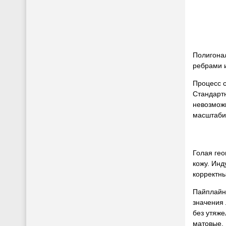
Полигона
ребрами и
Процесс с
Стандарт
невозможн
масштабир
Голая гео
кожу. Инд
корректны
Пайплайн 
значения
без утяже
матовые. 