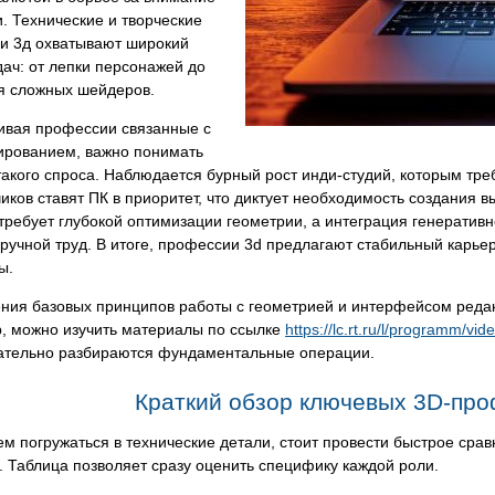
. Технические и творческие
и 3д охватывают широкий
дач: от лепки персонажей до
я сложных шейдеров.
ивая профессии связанные с
ированием, важно понимать
акого спроса. Наблюдается бурный рост инди-студий, которым тре
иков ставят ПК в приоритет, что диктует необходимость создания 
требует глубокой оптимизации геометрии, а интеграция генеративн
ручной труд. В итоге, профессии 3d предлагают стабильный карьер
ы.
ения базовых принципов работы с геометрией и интерфейсом реда
, можно изучить материалы по ссылке
https://lc.rt.ru/l/programm/v
ательно разбираются фундаментальные операции.
Краткий обзор ключевых 3D-про
м погружаться в технические детали, стоит провести быстрое ср
 Таблица позволяет сразу оценить специфику каждой роли.