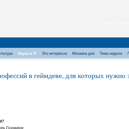
каждый месяц нас
ультура
Наука и IT
Это интересно
Мозаика дня
Тема недели
рофессий в геймдеве, для которых нужно 
:07
орь Голованов