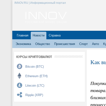
INNOV.RU | Информационный портал
Главная
Новости
Справка
Экономика
Общество
Происшествия
Спорт
Авто
К
КУРСЫ КРИПТОВАЛЮТ
Как в
Bitcoin (BTC)
Ethereum (ETH)
Покупк
Litecoin (LTC)
товара
Ripple (XRP)
близки
процес