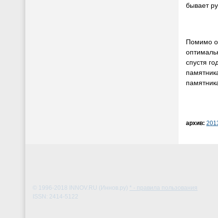
бывает ру
Помимо ос
оптимальн
спустя го
памятника
памятника
архив:
201
© 1996-2018
INNOV.RU (Иннов.ру)
* - правила пользования
ISSN: 2414-5122