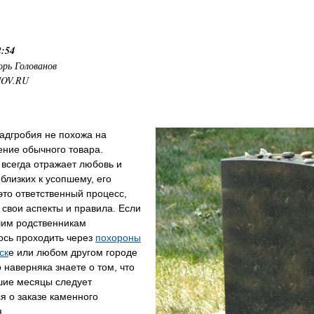
2:54
орь Голованов
NOV.RU
адгробия не похожа на
ение обычного товара.
всегда отражает любовь и
близких к усопшему, его
то ответственный процесс,
свои аспекты и правила. Если
шим родственникам
ось проходить через
похороны
ск
е или любом другом городе
о наверняка знаете о том, что
шие месяцы следует
я о заказе каменного
.