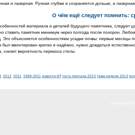
чная и лазерная. Ручная глубже и сохраняется дольше, а лазерна
О чём ещё следует помнить: с
обенностей материала и деталей будущего памятника, следует уд
о ставить памятник минимум через полгода после похорон. Любое
д. Это объясняется особенностями усадки почвы: первые месяцы 
 был вмонтирован крепко и надёжно, нужно дождаться естественно
, снизит вероятность перекоса стелы.
3
2012
2011
1999-2011
новости ИТ
гость портала 2013
тема недели 2013
по
Реклама на I