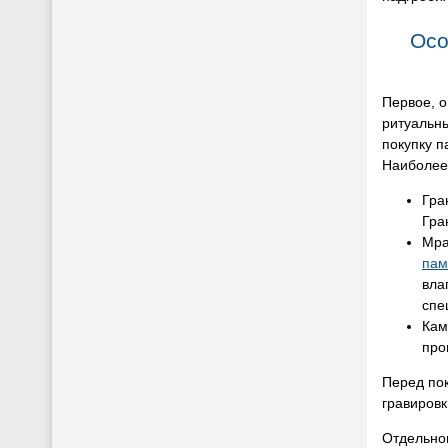
Осо
Первое, 
ритуальны
покупку п
Наиболее
Гра
Гра
Мра
пам
вла
спе
Кам
про
Перед пок
гравировк
Отдельног