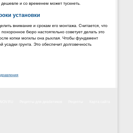
я дешевле и со временем может тускнеть.
роки установки
елить внимание и срокам его монтажа. Считается, что
 похоронное бюро настоятельно советует делать это
после копки могилы она рыхлая. Чтобы фундамент
й усадки грунта. Это обеспечит долговечность
здравления
NNOV.RU
Рецепты для диабетиков
Рецепты
Карта сайта