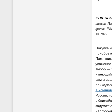
25.01.26 2
текст: Иг
фото: IN
1823
Покупка н
приобрет
Памятник 
уважение 
выбор — э
имеющий 
вам и ва
приходил
в Ульянов
России, т
в ближай
задуматьс
надгробия