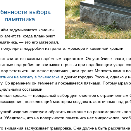
бенности выбора
памятника
о чём задумываются клиенты
х агентств, когда планируют
амятника, — это его материал.
 популярны надгробия из гранита, мрамора и каменной крошки.
нит считается самым надёжным вариантом. Он устойчив к влаге, п
нитные надгробия не впитывают грязь и при подобающем уходе с
мор эстетичен, но менее практичен, чем гранит. Мягкость камня 
ятники на могилу в Ульяновске
и других городах России, однако у 
гу. Со временем он темнеет и покрывается пятнами. Потому мрамо
циальными составами.
енная крошка — прекрасный выбор для клиентов с ограниченным 
исхождения, позволяющий мастерам создавать эстетичные надгроб
упкой изделия советуем обратить внимание на равномерность поли
и. Убедитесь, что на поверхности памятника нет микросколов, осо
о внимания заслуживает гравировка. Она должна быть рассчитана