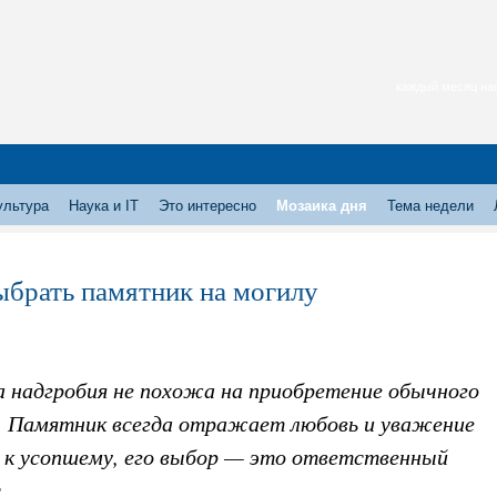
каждый месяц нас
ультура
Наука и IT
Это интересно
Мозаика дня
Тема недели
ыбрать памятник на могилу
а надгробия не похожа на приобретение обычного
. Памятник всегда отражает любовь и уважение
х к усопшему, его выбор — это ответственный
с