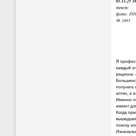
01.11.25 1
текст:
фото: IN
2463
Я профес
каждый э
рациона –
Большинс
получать 
аптек, а 
Именно п
имеют дл
Когда при
вышедшей
поиску но
Изначаль