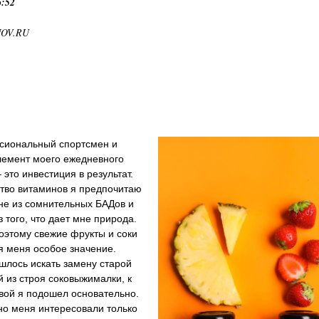
6:52
NOV.RU
сиональный спортсмен и
лемент моего ежедневного
 это инвестиция в результат.
тво витаминов я предпочитаю
не из сомнительных БАДов и
из того, что дает мне природа.
оэтому свежие фрукты и соки
я меня особое значение.
шлось искать замену старой
 из строя соковыжималки, к
вой я подошел основательно.
но меня интересовали только