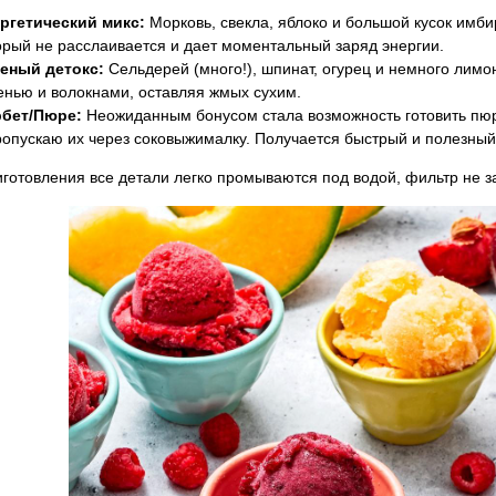
ргетический микс:
Морковь, свекла, яблоко и большой кусок имбир
орый не расслаивается и дает моментальный заряд энергии.
еный детокс:
Сельдерей (много!), шпинат, огурец и немного лим
енью и волокнами, оставляя жмых сухим.
бет/Пюре:
Неожиданным бонусом стала возможность готовить пюр
ропускаю их через соковыжималку. Получается быстрый и полезный
готовления все детали легко промываются под водой, фильтр не з