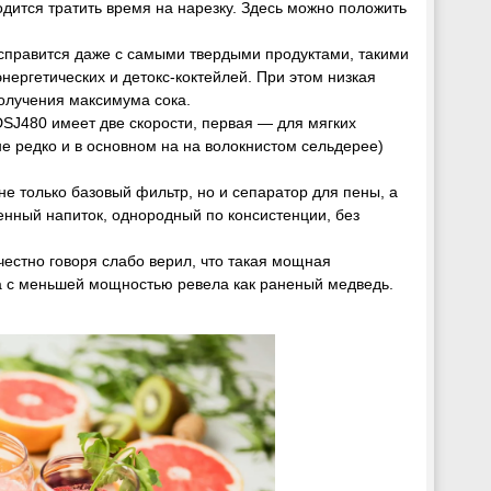
ится тратить время на нарезку. Здесь можно положить
справится даже с самыми твердыми продуктами, такими
нергетических и детокс-коктейлей. При этом низкая
получения максимума сока.
J480 имеет две скорости, первая — для мягких
не редко и в основном на на волокнистом сельдерее)
 только базовый фильтр, но и сепаратор для пены, а
енный напиток, однородный по консистенции, без
честно говоря слабо верил, что такая мощная
а с меньшей мощностью ревела как раненый медведь.