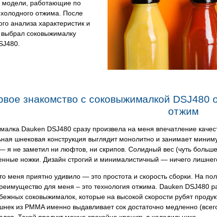
 модели, работающие по
 холодного отжима. После
го анализа характеристик и
я выбрал соковыжималку
SJ480.
рвое знакомство с соковыжималкой DSJ480 о
отжим
малка Dauken DSJ480 сразу произвела на меня впечатление качес
ная шнековая конструкция выглядит монолитно и занимает миниму
— я не заметил ни люфтов, ни скрипов. Солидный вес (чуть больше 
енные ножки. Дизайн строгий и минималистичный — ничего лишнег
то меня приятно удивило — это простота и скорость сборки. На по
реимущество для меня – это технология отжима. Dauken DSJ480 ра
бежных соковыжималок, которые на высокой скорости рубят продук
ек из PMMA именно выдавливает сок достаточно медленно (всего 