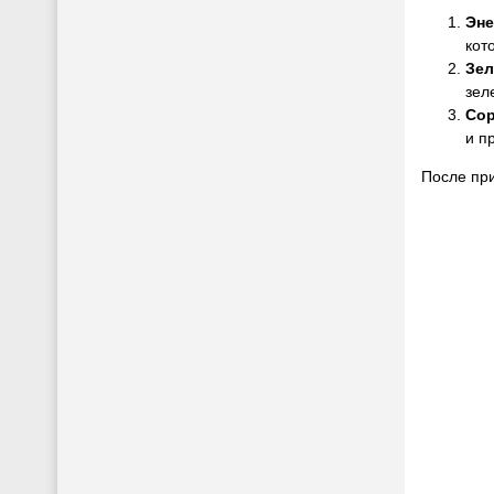
Эне
кот
Зел
зел
Сор
и п
После при