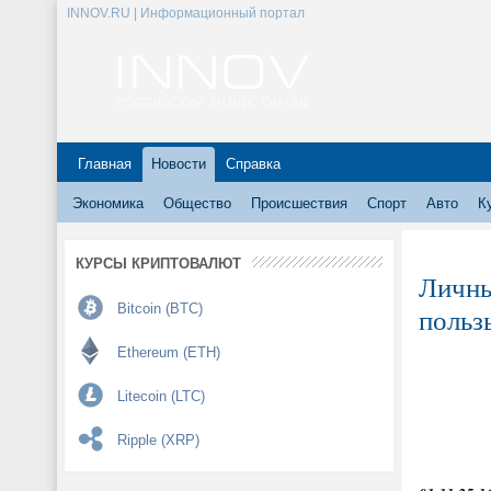
INNOV.RU | Информационный портал
Главная
Новости
Справка
Экономика
Общество
Происшествия
Спорт
Авто
К
КУРСЫ КРИПТОВАЛЮТ
Личны
Bitcoin (BTC)
польз
Ethereum (ETH)
Litecoin (LTC)
Ripple (XRP)