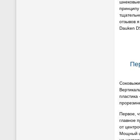
шнековые
принципу
тщательно
отзывов 
Dauken D
Пе
Соковыжи
Вертикаль
пластика 
прорезин
Первое, ч
главное п
от центро
Мощный шн