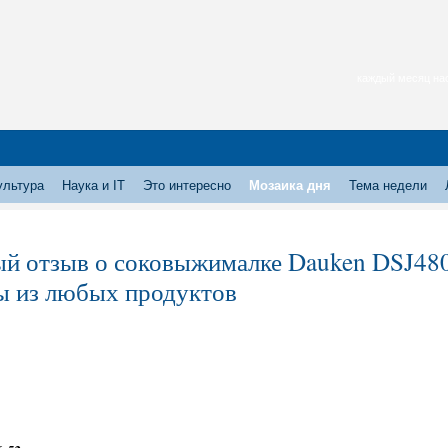
каждый месяц нас
ультура
Наука и IT
Это интересно
Мозаика дня
Тема недели
й отзыв о соковыжималке Dauken DSJ480
ы из любых продуктов