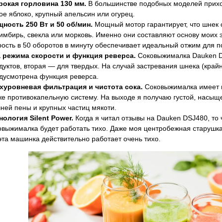
окая горловина 130 мм.
В большинстве подобных моделей приход
ое яблоко, крупный апельсин или огурец.
ность 250 Вт и 50 об/мин.
Мощный мотор гарантирует, что шнек 
 имбирь, свекла или морковь. Именно они составляют основу моих э
рость в 50 оборотов в минуту обеспечивает идеальный отжим для 
 режима скорости и функция реверса.
Соковыжималка Dauken DS
дуктов, вторая — для твердых. На случай застревания шнека (край
дусмотрена функция реверса.
хуровневая фильтрация и чистота сока.
Соковыжималка имеет не
же противокапельную систему. На выходе я получаю густой, насыщ
ней пены и крупных частиц мякоти.
нология Silent Power.
Когда я читал отзывы на Dauken DSJ480, то 
овыжималка будет работать тихо. Даже моя центробежная старушк
эта машинка действительно работает очень тихо.