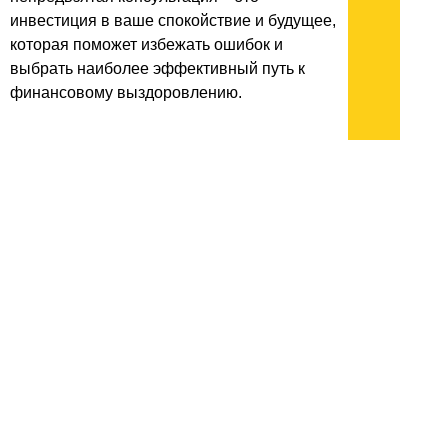
инвестиция в ваше спокойствие и будущее,
которая поможет избежать ошибок и
выбрать наиболее эффективный путь к
финансовому выздоровлению.
архив:
2013
2012
2011
1999-2011
новости ИТ
гость портала 2013
тема недели 2013
поздравления
Подписывайтесь на наш
канал
в
Яндекс.Дзен
Здесь есть другие наши
статьи!