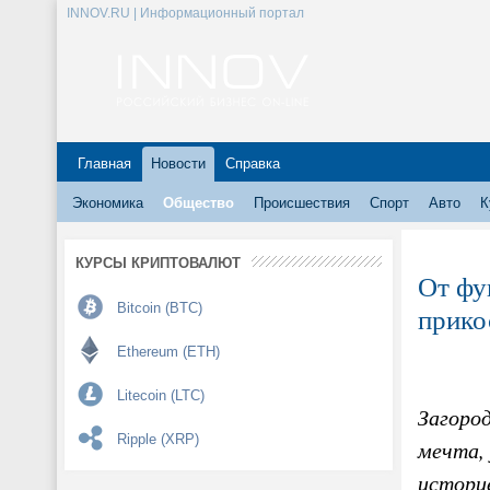
INNOV.RU | Информационный портал
Главная
Новости
Справка
Экономика
Общество
Происшествия
Спорт
Авто
К
КУРСЫ КРИПТОВАЛЮТ
От фу
Bitcoin (BTC)
прико
Ethereum (ETH)
Litecoin (LTC)
Загоро
Ripple (XRP)
мечта,
истори