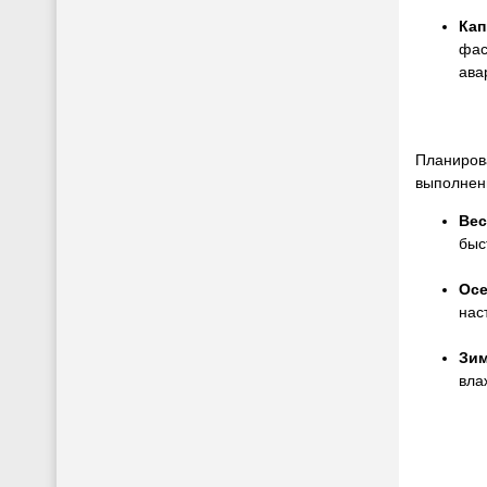
Кап
фас
ава
Планирова
выполнен
Вес
быс
Ос
нас
Зи
вла