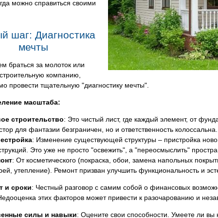
огда можно справиться своими
й шаг: Диагностика
мечты
м браться за молоток или
 строительную компанию,
о провести тщательную "диагностику мечты".
еление масштаба:
ое строительство
: Это чистый лист, где каждый элемент, от фунд
стор для фантазии безграничен, но и ответственность колоссальна.
естройка
: Изменение существующей структуры – пристройка ново
струкций. Это уже не просто "освежить", а "переосмыслить" простра
онт
: От косметического (покраска, обои, замена напольных покрыт
рей, утепление). Ремонт призван улучшить функциональность и эст
т и сроки
: Честный разговор с самим собой о финансовых возмож
 Недооценка этих факторов может привести к разочарованию и нез
венные силы и навыки
: Оцените свои способности. Умеете ли вы к