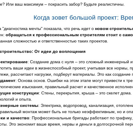
е? Или ваш максимум – покрасить забор? Будьте реалистичны.
Когда зовет большой проект: Вр
 "диагностика мечты" показала, что речь идет о
новом строитель
ен:
обращаться к профессиональным строителям стоит с само
анная сложностью и ответственностью таких проектов.
 строительство: От идеи до воплощения
ектирование
: Создание дома с нуля – это сложный инженерный 
лотить ваши идеи в жизнеспособный проект, учитывая все нормы, п
тежи, рассчитают нагрузки, подберут материалы. Это как создание
дамент
: Основа основ. Ошибки на этом этапе могут привести к т
логические изыскания, правильный расчет и качественное исполнен
ущие конструкции
: Стены, перекрытия, крыша – это скелет дома
нологий и опыта.
енерные системы
: Электрика, водопровод, канализация, отоплен
равильный монтаж может быть не только неэффективным, но и оп
ки и качество
: Профессиональные бригады работают по графику,
оты. Это экономит ваше время, нервы и деньги в долгосрочной пер