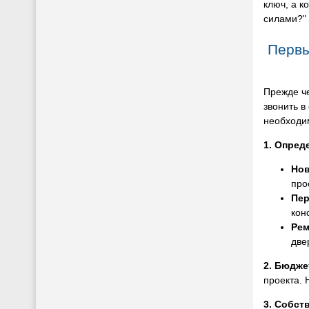
ключ, а к
силами?"
Первы
Прежде че
звонить в
необходим
1. Опред
Нов
про
Пер
кон
Рем
две
2. Бюдже
проекта.
3. Собст