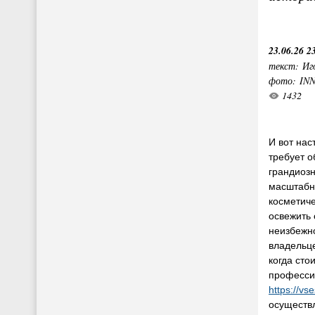
23.06.26 2
текст: Иг
фото: IN
1432
И вот нас
требует о
грандиозн
масштабн
косметиче
освежить 
неизбежн
владельце
когда сто
профессио
https://vs
осуществ