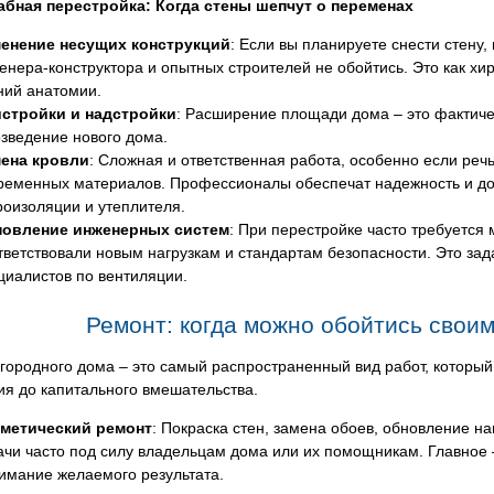
абная перестройка: Когда стены шепчут о переменах
енение несущих конструкций
: Если вы планируете снести стену,
енера-конструктора и опытных строителей не обойтись. Это как хир
ний анатомии.
стройки и надстройки
: Расширение площади дома – это фактичес
озведение нового дома.
ена кровли
: Сложная и ответственная работа, особенно если ре
ременных материалов. Профессионалы обеспечат надежность и дол
роизоляции и утеплителя.
овление инженерных систем
: При перестройке часто требуется
тветствовали новым нагрузкам и стандартам безопасности. Это зад
циалистов по вентиляции.
Ремонт: когда можно обойтись своими
городного дома – это самый распространенный вид работ, который
я до капитального вмешательства.
метический ремонт
: Покраска стен, замена обоев, обновление н
ачи часто под силу владельцам дома или их помощникам. Главное –
имание желаемого результата.