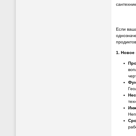
сантехник
Если ваша
однознач
продиктов
1. Новое
Про
воп
чер
Фун
Гео
Нес
тех
Инж
Неп
Сро
раб