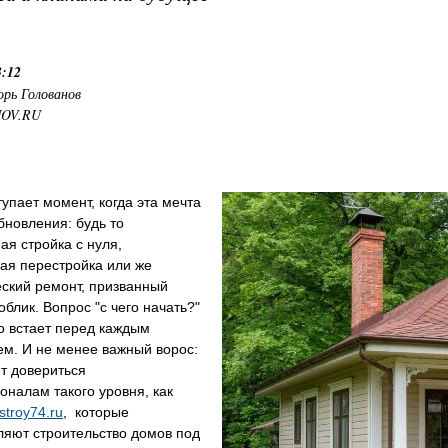
3:12
орь Голованов
NOV.RU
тупает момент, когда эта мечта
бновления: будь то
ая стройка с нуля,
ая перестройка или же
ский ремонт, призванный
облик. Вопрос "с чего начать?"
о встает перед каждым
м. И не менее важный ворос:
ит довериться
налам такого уровня, как
estroy74.ru
, которые
ляют строительство домов под