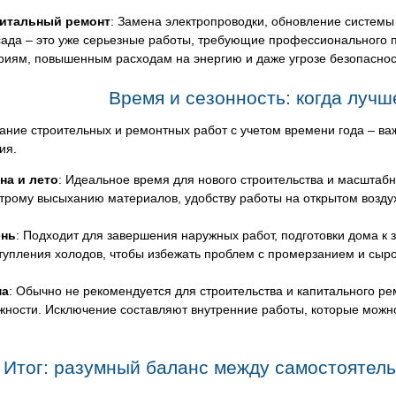
итальный ремонт
: Замена электропроводки, обновление системы
ада – это уже серьезные работы, требующие профессионального по
риям, повышенным расходам на энергию и даже угрозе безопасно
Время и сезонность: когда луч
ние строительных и ремонтных работ с учетом времени года – важн
ия.
на и лето
: Идеальное время для нового строительства и масштабн
трому высыханию материалов, удобству работы на открытом воздух
ень
: Подходит для завершения наружных работ, подготовки дома к 
тупления холодов, чтобы избежать проблем с промерзанием и сыр
ма
: Обычно не рекомендуется для строительства и капитального ре
жности. Исключение составляют внутренние работы, которые мож
Итог: разумный баланс между самостоятел