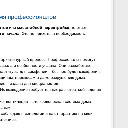
емя профессионалов
стве
или
масштабной перестройке
, то ответ
го начала
. Это не прихоть, а необходимость,
и архитектурный процесс. Профессионалы помогут
равила и особенности участка. Они разработают
 партитуры для симфонии – без нее будет какофония.
рещинам, перекосам и даже разрушению дома.
ие – задача для специалистов.
. Их возведение требует точных расчетов, соблюдения
ие, вентиляция – это кровеносная система дома.
асным.
 соблюдают технологии и дают гарантию на свои
спективе.