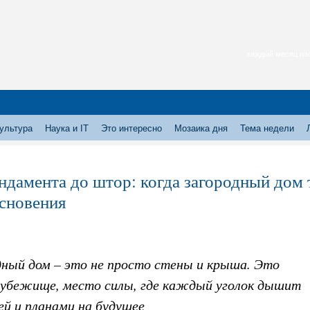
каждый месяц нас
ультура
Наука и IT
Это интересно
Мозаика дня
Тема недели
ндамента до штор: когда загородный дом
сновения
дный дом – это не просто стены и крыша. Это
 убежище, место силы, где каждый уголок дышит
ей и планами на будущее