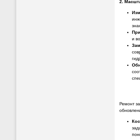
2. Масшт
Изм
инж
зна
При
и в
Зам
сов
гид
Обн
соо
спе
Ремонт за
обновлени
Кос
зад
пон