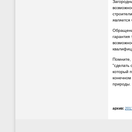
Загородны
возможнос
строители
является 
Обращение
гарантия 
возможнос
квалифиц
Помните, 
"сделать 
который п
конечном 
природы.
архив:
201