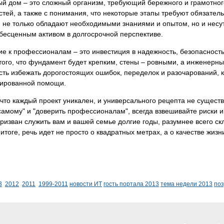
й дом – это сложный организм, требующий бережного и грамотного
тей, а также с понимания, что некоторые этапы требуют обязате
 не только обладают необходимыми знаниями и опытом, но и несут 
бесценным активом в долгосрочной перспективе.
 к профессионалам – это инвестиция в надежность, безопасность 
того, что фундамент будет крепким, стены – ровными, а инженер
ть избежать дорогостоящих ошибок, переделок и разочарований, 
ированной помощи.
что каждый проект уникален, и универсального рецепта не сущест
самому" и "доверить профессионалам", всегда взвешивайте риски 
ризван служить вам и вашей семье долгие годы, разумнее всего скл
итоге, речь идет не просто о квадратных метрах, а о качестве жиз
3
2012
2011
1999-2011
новости ИТ
гость портала 2013
тема недели 2013
по