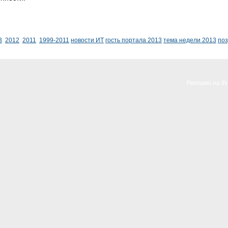
3
2012
2011
1999-2011
новости ИТ
гость портала 2013
тема недели 2013
по
Реклама на I