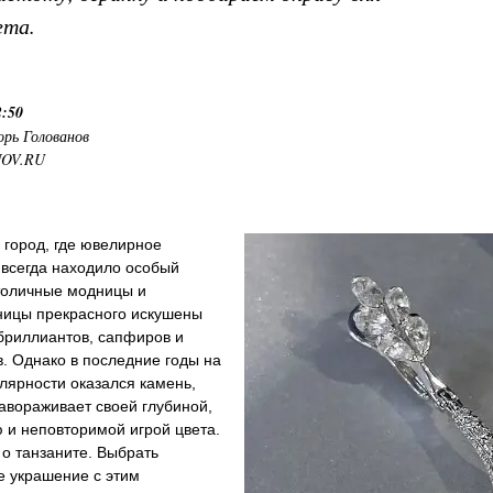
ета.
2:50
орь Голованов
NOV.RU
 город, где ювелирное
 всегда находило особый
Столичные модницы и
ницы прекрасного искушены
бриллиантов, сапфиров и
. Однако в последние годы на
лярности оказался камень,
авораживает своей глубиной,
 и неповторимой игрой цвета.
 о танзаните. Выбрать
е украшение с этим