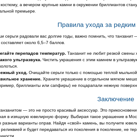
костюму, а вечером крупные камни в окружении бриллиантов стану
ральной премьере.
Правила ухода за редким
и серьги радовали вас долгие годы, важно помнить, что танзанит
 составляет около 6,5–7 баллов.
егайте перепадов температур.
Танзанит не любит резкой смены 
акого ультразвука.
Чистить украшения с этим камнем в ультразв
колоться.
ежный уход.
Очищайте серьги только с помощью теплой мыльной 
вильное хранение.
Храните украшение в отдельном мягком мешоч
пример, бриллианты или сапфиры) не поцарапали нежную поверхно
Заключение
танзанитом — это не просто красивый аксессуар. Это прикосновени
ая в изящную ювелирную форму. Выбирая такое украшение в Москве
 разные варианты оправ. Найдя «свой» камень, вы получите ювел
реликвией и будет передаваться из поколения в поколение, не те
нности.