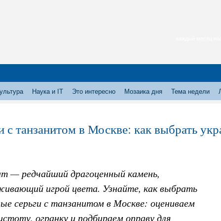
каждый месяц нас
ультура
Наука и IT
Это интересно
Мозаика дня
Тема недели
и с танзанитом в Москве: как выбрать ук
ит — редчайший драгоценный камень,
живающий игрой цвета. Узнайте, как выбрать
ые серьги с танзанитом в Москве: оцениваем
истоту, огранку и подбираем оправу для