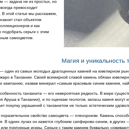
 — задача не из простых, но
 всегда превосходит
 В этой статье мы расскажем,
нзанит стал объектом
оллекционеров и как
 подобрать серьги с этим
ьным самоцветом.
Магия и уникальность 
— один из самых молодых драгоценных камней на ювелирном рынке
аро в Танзании. Своей всемирной славой камень обязан ювелирно
ю кампанию, назвав минерал «самым красивым синим камнем, най
собенность танзанита — его невероятная редкость. В мире сущест
я Аруша в Танзании), и по оценкам геологов, запасы камня могут 
ет покупку украшений с танзанитом не только эстетическим удовол
поразительное свойство самоцвета — плеохроизм. Камень способен
. В одних лучах он кажется глубоким сапфирово-синим, в других
или пурпурные искры. Серьги с таким камнем буквально «оживают