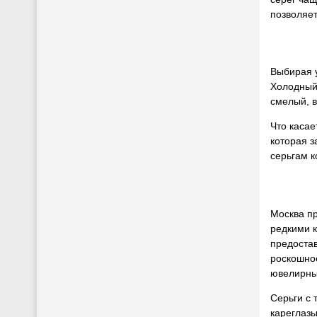
позволяе
Выбирая 
Холодный 
смелый, в
Что каса
которая з
серьгам к
Москва пр
редкими 
предоста
роскошное
ювелирных
Серьги с 
кареглазы