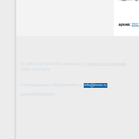
архив:
201
© 1996-2018
INNOV.RU (Иннов.ру)
* - правила пользования
ISSN: 2414-5122
E-mail редакции: vzh85@yandex.ru,
aad4439508463cb2