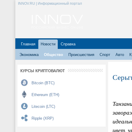
INNOV.RU | Информационный портал
Главная
Новости
Справка
Экономика
Общество
Происшествия
Спорт
Авто
К
КУРСЫ КРИПТОВАЛЮТ
Серьг
Bitcoin (BTC)
Ethereum (ETH)
Танзан
Litecoin (LTC)
завора
Ripple (XRP)
идеальн
цвет, ч