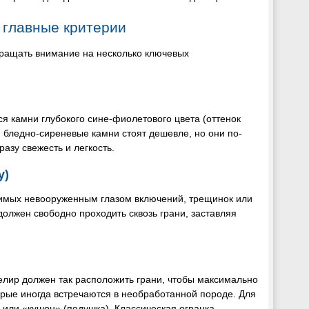
 главные критерии
бращать внимание на несколько ключевых
 камни глубокого сине-фиолетового цвета (оттенок
 бледно-сиреневые камни стоят дешевле, но они по-
азу свежесть и легкость.
y)
идимых невооруженным глазом включений, трещинок или
 должен свободно проходить сквозь грани, заставляя
лир должен так расположить грани, чтобы максимально
орые иногда встречаются в необработанной породе. Для
) или «кушон» (подушка). Классическая огранка