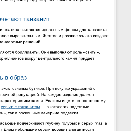
очетают танзанит
ли платина считаются идеальным фоном для танзанита.
более выразительным. Желтое и розовое золото создают
стандартных решений.
вляются бриллианты. Они выполняют роль «свиты»,
бриллиантов вокруг центрального камня придает
ть в образ
 эксклюзивных бутиков. При покупке украшений с
пречной репутацией. На каждое изделие должен
характеристики камня. Если вы ищете по-настоящему
е
серьги с танзанитом
— в каталогах надежных
нь, так и роскошные вечерние подвески.
рясающе подчеркивают глубину голубых и серых глаз, а
т. Днем небольшие серьги добавят элегантности