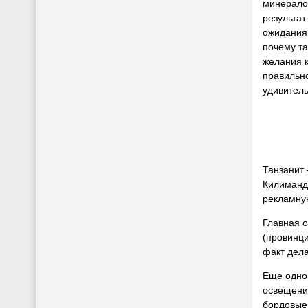
минералом
результат
ожидания.
почему та
желания к
правильно
удивител
Танзанит 
Килимандж
рекламну
Главная о
(провинци
факт дела
Еще одно 
освещения
бордовые 