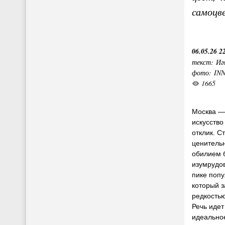
самоцв
06.05.26 2
текст: Иг
фото: IN
1665
Москва —
искусство
отклик. 
ценитель
обилием 
изумрудов
пике попу
который з
редкостью
Речь идет
идеально