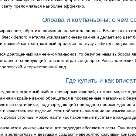
т свету преломляться наиболее эффектно.
Оправа и компаньоны: с чем с
украшение, обратите внимание на металл оправы. Белое золото и
блеск белого металла усиливает синеву камня и делает его цвет 
интажный контраст, который придется по вкусу любительницам не
ется драгоценных камней-компаньонов, то безупречным выбором я
аставляет солирующий танзанит играть еще ярче. Россыпь мелких 
оролевский и торжественный вид.
Где купить и как вписа
едлагает огромный выбор ювелирных изделий, от масс-маркета до
камнями крайне важно обращаться в проверенные магазины с безу
вляться сертификат, подтверждающий природное происхождение и 
 и качественное изделие, стоит обратить внимание на изысканны
 домов столицы можно найти как лаконичные пусеты на каждый де
танзанитом уникальны тем, что подходят абсолютно всем. Они пот
м и зеленоглазым девушкам создают невероятно красивый контрас