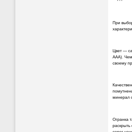
При выбор
характери
Цвет — са
AAA). Чем
своему пр
Качествен
помутнени
минерал 
Огранка 
раскрыть 
серег чащ