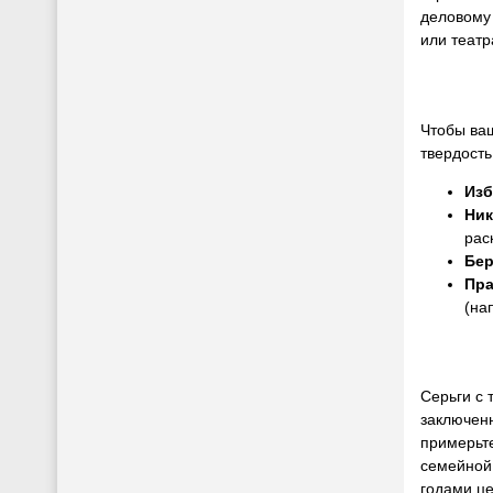
деловому 
или теат
Чтобы ваш
твердость
Изб
Ник
рас
Бер
Пра
(на
Серьги с 
заключенн
примерьте
семейной 
годами це