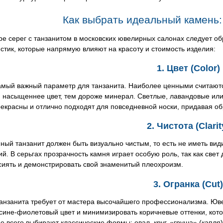
Как выбрать идеальный камень:
е серег с танзанитом в московских ювелирных салонах следует о
стик, которые напрямую влияют на красоту и стоимость изделия:
1. Цвет (Color)
мый важный параметр для танзанита. Наиболее ценными считаются
 насыщеннее цвет, тем дороже минерал. Светлые, лавандовые или
екрасны и отлично подходят для повседневной носки, придавая обр
2. Чистота (Clarit
ный танзанит должен быть визуально чистым, то есть не иметь в
й. В серьгах прозрачность камня играет особую роль, так как свет
сиять и демонстрировать свой знаменитый плеохроизм.
3. Огранка (Cut)
танзанита требует от мастера высочайшего профессионализма. Юве
сине-фиолетовый цвет и минимизировать коричневые оттенки, кот
е всего выбирают классические формы: овал, круг, «груша» (капля