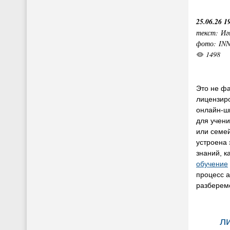
25.06.26 1
текст: Иг
фото: IN
1498
Это не фа
лицензир
онлайн-ш
для учен
или семей
устроена
знаний, к
обучение
процесс а
разберем
л