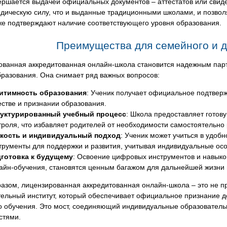
ершается выдачей официальных документов – аттестатов или свиде
дическую силу, что и выданные традиционными школами, и позволя
же подтверждают наличие соответствующего уровня образования.
Преимущества для семейного и 
ованная аккредитованная онлайн-школа становится надежным пар
разования. Она снимает ряд важных вопросов:
итимность образования
: Ученик получает официальное подтверж
естве и признании образования.
уктурированный учебный процесс
: Школа предоставляет готов
троля, что избавляет родителей от необходимости самостоятельно 
кость и индивидуальный подход
: Ученик может учиться в удоб
трументы для поддержки и развития, учитывая индивидуальные осо
готовка к будущему
: Освоение цифровых инструментов и навыко
айн-обучения, становятся ценным багажом для дальнейшей жизни 
разом, лицензированная аккредитованная онлайн-школа – это не п
ельный институт, который обеспечивает официальное признание д
о обучения. Это мост, соединяющий индивидуальные образовател
стями.