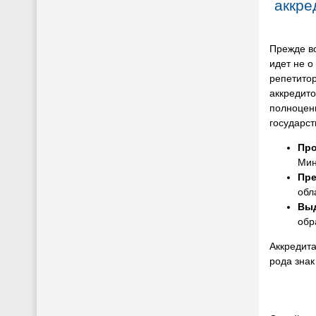
аккре
Прежде вс
идет не о
репетито
аккредито
полноцен
государст
Про
Мин
Пре
обл
Выд
обр
Аккредита
рода знак