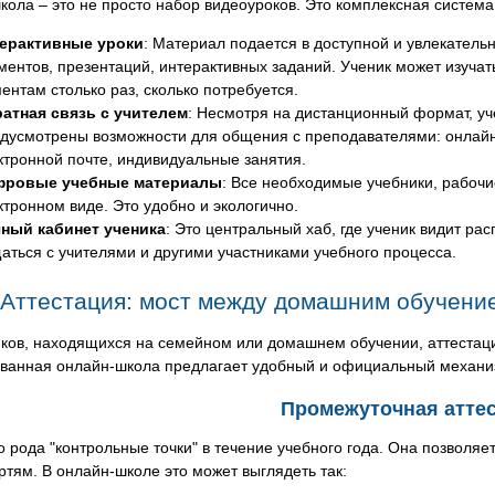
ола – это не просто набор видеоуроков. Это комплексная система
ерактивные уроки
: Материал подается в доступной и увлекател
ментов, презентаций, интерактивных заданий. Ученик может изуча
ентам столько раз, сколько потребуется.
атная связь с учителем
: Несмотря на дистанционный формат, уч
дусмотрены возможности для общения с преподавателями: онлайн-к
ктронной почте, индивидуальные занятия.
фровые учебные материалы
: Все необходимые учебники, рабоч
ктронном виде. Это удобно и экологично.
ный кабинет ученика
: Это центральный хаб, где ученик видит рас
аться с учителями и другими участниками учебного процесса.
Аттестация: мост между домашним обучени
иков, находящихся на семейном или домашнем обучении, аттестац
ованная онлайн-школа предлагает удобный и официальный механи
Промежуточная атте
о рода "контрольные точки" в течение учебного года. Она позвол
ртям. В онлайн-школе это может выглядеть так: