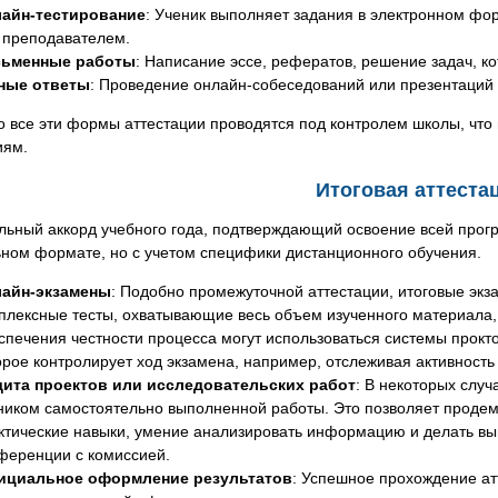
айн-тестирование
: Ученик выполняет задания в электронном фо
 преподавателем.
сьменные работы
: Написание эссе, рефератов, решение задач, к
ные ответы
: Проведение онлайн-собеседований или презентаций 
о все эти формы аттестации проводятся под контролем школы, что 
иям.
Итоговая аттеста
ьный аккорд учебного года, подтверждающий освоение всей прогр
ном формате, но с учетом специфики дистанционного обучения.
айн-экзамены
: Подобно промежуточной аттестации, итоговые экз
плексные тесты, охватывающие весь объем изученного материала,
спечения честности процесса могут использоваться системы прокт
орое контролирует ход экзамена, например, отслеживая активность
ита проектов или исследовательских работ
: В некоторых случ
ником самостоятельно выполненной работы. Это позволяет продемо
ктические навыки, умение анализировать информацию и делать вы
ференции с комиссией.
циальное оформление результатов
: Успешное прохождение ат