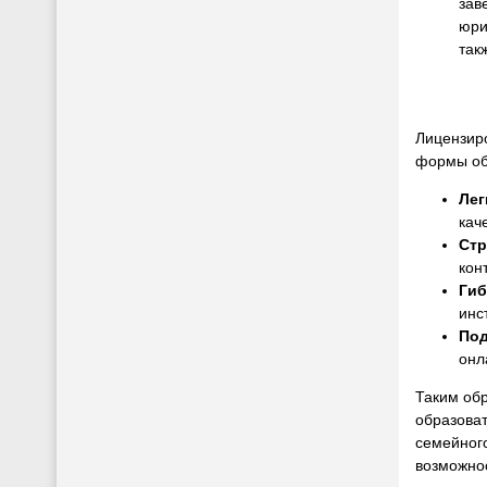
зав
юри
так
Лицензир
формы об
Лег
кач
Стр
кон
Гиб
инс
Под
онл
Таким об
образоват
семейног
возможно