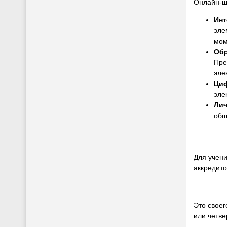
Онлайн-шк
Инт
эле
мом
Обр
Пре
эле
Ци
эле
Лич
общ
Для учен
аккредит
Это своег
или четве