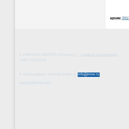
архив:
201
© 1996-2018
INNOV.RU (Иннов.ру)
* - правила пользования
ISSN: 2414-5122
E-mail редакции: vzh85@yandex.ru,
aad4439508463cb2