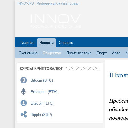
INNOV.RU | Информационный портал
Главная
Новости
Справка
Экономика
Общество
Происшествия
Спорт
Авто
К
КУРСЫ КРИПТОВАЛЮТ
Школа
Bitcoin (BTC)
Ethereum (ETH)
Предста
Litecoin (LTC)
облада
Ripple (XRP)
полноц