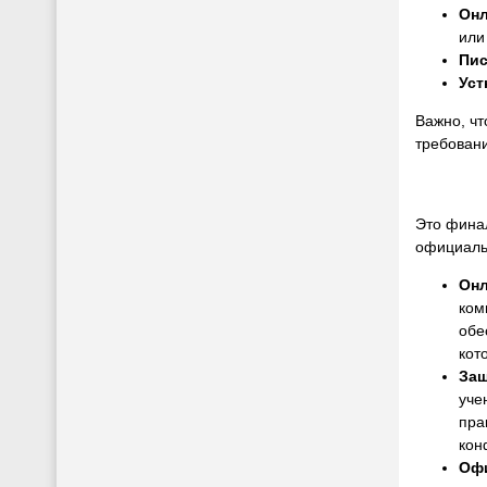
Онл
или
Пи
Уст
Важно, чт
требован
Это финал
официаль
Онл
ком
обе
кот
Защ
уче
пра
кон
Офи