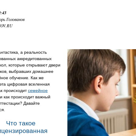
9:43
орь Голованов
NOV.RU
нтастика, а реальность
ованных аккредитованных
кол, которые открывают двери
иков, выбравших домашнее
ное обучение. Как же
 эта цифровая вселенная
ак происходит
семейное
и как происходит важный
ттестации? Давайте
ся.
Что такое
ицензированная