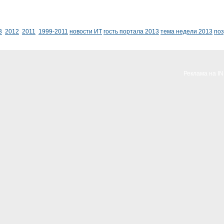
3
2012
2011
1999-2011
новости ИТ
гость портала 2013
тема недели 2013
по
Реклама на I