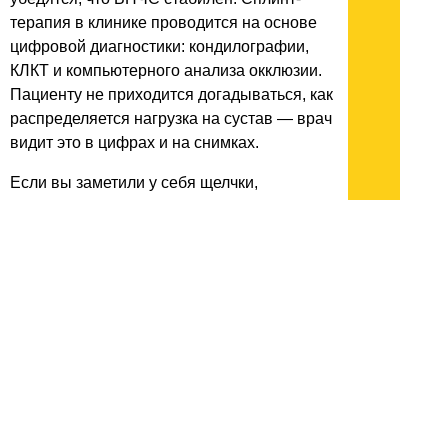
терапия в клинике проводится на основе
цифровой диагностики: кондилографии,
КЛКТ и компьютерного анализа окклюзии.
Пациенту не приходится догадываться, как
распределяется нагрузка на сустав — врач
видит это в цифрах и на снимках.
Если вы заметили у себя щелчки,
напряжение в челюсти или беспричинные
головные боли, есть смысл начать не с
обезболивающих, а с консультации
гнатолога. Записаться на приём в abc clinic
можно через форму на сайте или по
телефону. На первичной консультации врач
ответит на все вопросы и предложит план
действий.