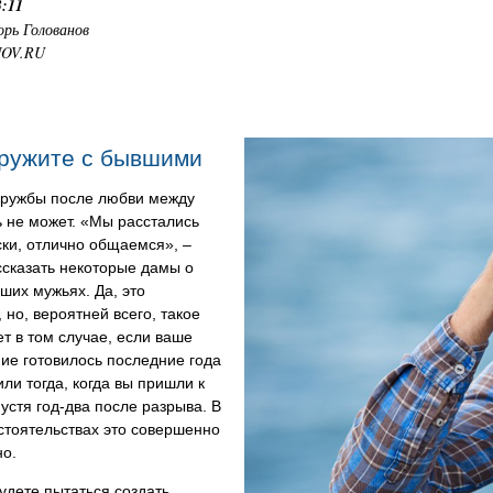
3:11
орь Голованов
NOV.RU
ружите с бывшими
дружбы после любви между
 не может. «Мы расстались
ки, отлично общаемся», –
сказать некоторые дамы о
ших мужьях. Да, это
 но, вероятней всего, такое
т в том случае, если ваше
ие готовилось последние года
или тогда, когда вы пришли к
устя год-два после разрыва. В
стоятельствах это совершенно
но.
удете пытаться создать