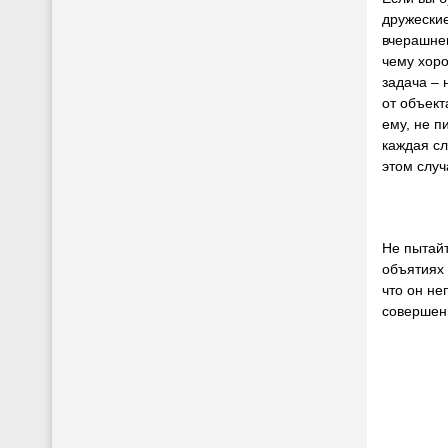
дружески
вчерашне
чему хоро
задача – 
от объект
ему, не п
каждая сл
этом слу
Не пытайт
объятиях 
что он не
совершен