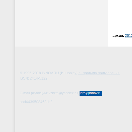
архив:
201
© 1996-2018
INNOV.RU (Иннов.ру)
* - правила пользования
ISSN: 2414-5122
E-mail редакции: vzh85@yandex.ru,
aad4439508463cb2