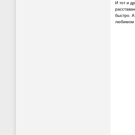
И тот и д
расставан
быстро. А
любимом 