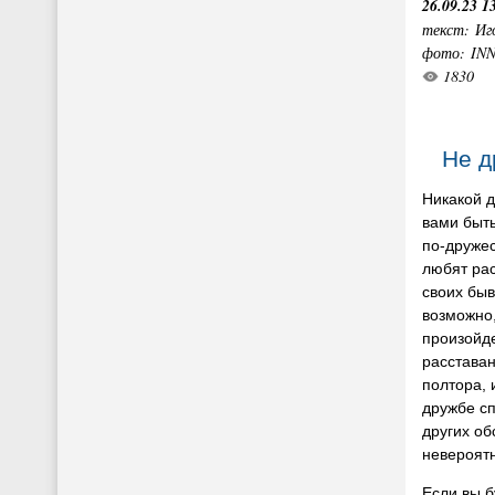
26.09.23 1
текст: Иг
фото: IN
1830
Не д
Никакой 
вами быть
по-дружес
любят рас
своих быв
возможно,
произойде
расставан
полтора, 
дружбе сп
других об
невероят
Если вы б