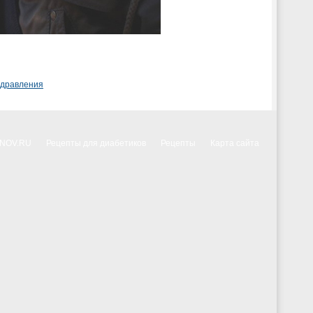
здравления
NNOV.RU
Рецепты для диабетиков
Рецепты
Карта сайта