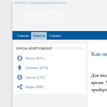
INNOV.RU | Информационный портал
Главная
Новости
Справка
КУРСЫ КРИПТОВАЛЮТ
Как п
Bitcoin (BTC)
Ethereum (ETH)
Для то
Litecoin (LTC)
время.
Ripple (XRP)
придер