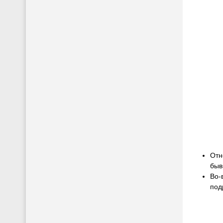
Отн
быв
Во-
под