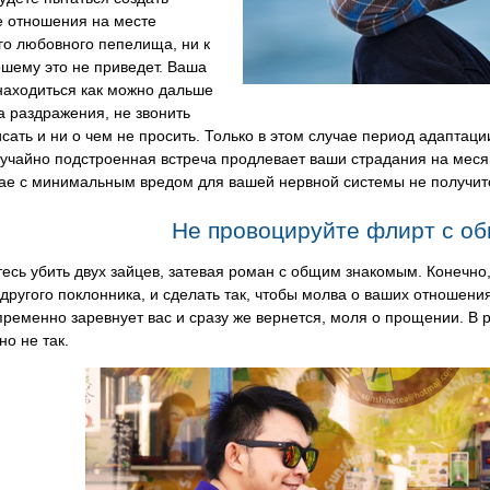
е отношения на месте
го любовного пепелища, ни к
шему это не приведет. Ваша
находиться как можно дальше
а раздражения, не звонить
исать и ни о чем не просить. Только в этом случае период адаптаци
учайно подстроенная встреча продлевает ваши страдания на меся
чае с минимальным вредом для вашей нервной системы не получит
Не провоцируйте флирт с о
есь убить двух зайцев, затевая роман с общим знакомым. Конечно, 
другого поклонника, и сделать так, чтобы молва о ваших отношени
пременно заревнует вас и сразу же вернется, моля о прощении. В р
но не так.