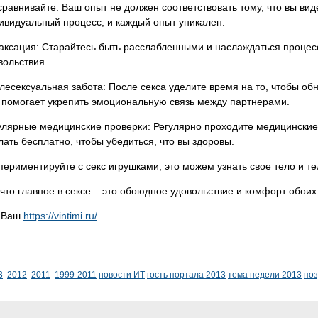
сравнивайте: Ваш опыт не должен соответствовать тому, что вы виде
ивидуальный процесс, и каждый опыт уникален.
аксация: Старайтесь быть расслабленными и наслаждаться процес
вольствия.
лесексуальная забота: После секса уделите время на то, чтобы обн
 помогает укрепить эмоциональную связь между партнерами.
улярные медицинские проверки: Регулярно проходите медицинские
лать бесплатно, чтобы убедиться, что вы здоровы.
периментируйте с секс игрушками, это можем узнать свое тело и т
что главное в сексе – это обоюдное удовольствие и комфорт обоих
й Ваш
https://vintimi.ru/
3
2012
2011
1999-2011
новости ИТ
гость портала 2013
тема недели 2013
по