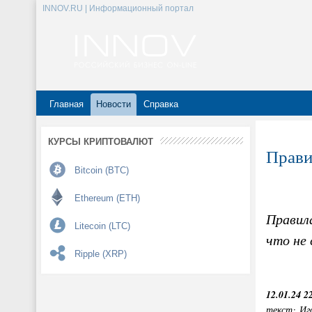
INNOV.RU | Информационный портал
Главная
Новости
Справка
КУРСЫ КРИПТОВАЛЮТ
Прави
Bitcoin (BTC)
Ethereum (ETH)
Правила
Litecoin (LTC)
что не
Ripple (XRP)
12.01.24 2
текст: Иг