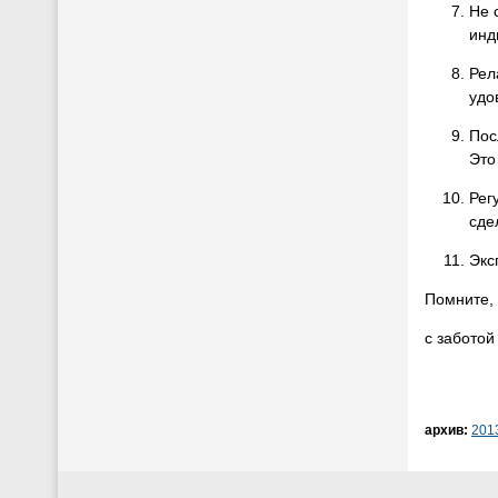
Не 
инд
Рел
удо
Пос
Это
Рег
сде
Экс
Помните, 
с забото
архив:
201