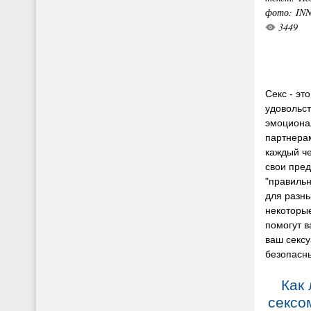
фото: IN
3449
Секс - эт
удовольст
эмоциона
партнерам
каждый ч
свои пред
"правильн
для разны
некоторы
помогут в
ваш секс
безопасн
Как
сексо