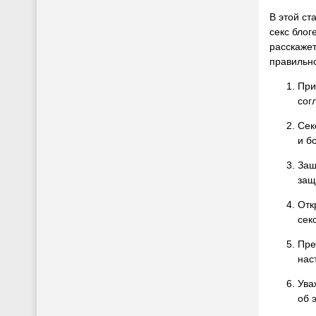
В этой ст
секс блог
расскажет
правильно
При
сог
Сек
и б
Защ
защ
Отк
сек
Пре
нас
Ува
об 