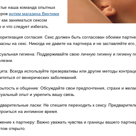
атье наша команда опытных
еров
интим магазина Винтими
 как заниматься сексом
 и что следует избегать.
оритизация согласия: Секс должен быть согласован обоими партнер
ласны на секс. Никогда не давите на партнера и не заставляйте его д
суальная гигиена: Поддерживайте свою личную гигиену и гигиену 
олезни.
ита: Всегда используйте презервативы или другие методы контрац
ититься от венерических заболеваний.
рытость и общение: Обсуждайте свои предпочтения, страхи и жела
суальный опыт и укрепить вашу связь.
дварительные ласки: Не спешите переходить к сексу. Предварител
троиться на интимное время.
жение к партнеру: Важно уважать чувства и границы вашего партнер
этом открыто.