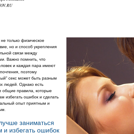
NOV.RU
о не только физическое
вие, но и способ укрепления
льной связи между
и. Важно помнить, что
еловек и каждая пара имеют
почтения, поэтому
ый" секс может быть разным
х людей. Однако есть
е общие правила, которые
ам избегать ошибок и сделать
уальный опыт приятным и
ым.
 лучше заниматься
м и избегать ошибок