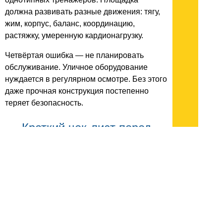
должна развивать разные движения: тягу,
жим, корпус, баланс, координацию,
растяжку, умеренную кардионагрузку.
Четвёртая ошибка — не планировать
обслуживание. Уличное оборудование
нуждается в регулярном осмотре. Без этого
даже прочная конструкция постепенно
теряет безопасность.
Краткий чек-лист перед
покупкой
Перед утверждением проекта проверьте:
кто будет пользоваться площадкой;
подходит ли оборудование по возрасту и
росту; есть ли документы и паспорта
изделий; соответствует ли оборудование
применимым стандартам; продуманы ли