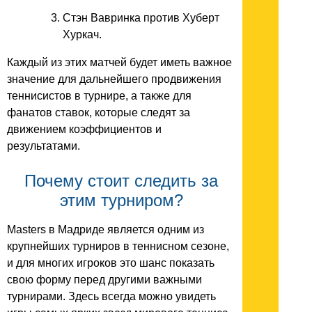
Стэн Вавринка против Хуберт
Хуркач.
Каждый из этих матчей будет иметь важное
значение для дальнейшего продвижения
теннисистов в турнире, а также для
фанатов ставок, которые следят за
движением коэффициентов и
результатами.
Почему стоит следить за
этим турниром?
Masters в Мадриде является одним из
крупнейших турниров в теннисном сезоне,
и для многих игроков это шанс показать
свою форму перед другими важными
турнирами. Здесь всегда можно увидеть