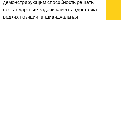
демонстрирующим способность решать
нестандартные задачи клиента (доставка
редких позиций, индивидуальная
консультация), а не просто
функционирующим как витрина. Важно
отметить, что восприятие качества сервиса
является субъективной метрикой и может
варьироваться в зависимости от
географического положения пользователя
и специфики его запросов.
архив:
2013
2012
2011
1999-2011
новости ИТ
гость портала 2013
тема недели 2013
поздравления
Подписывайтесь на наш