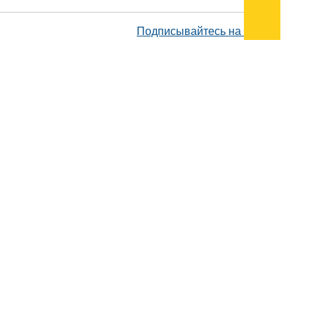
Подписывайтесь на наш
канал
в
Яндекс.Дзен
Здесь есть другие наши
статьи!
Поиск
Карта сайта
© 1996-2026 INNOV.RU (Иннов.ру) -
информационное агентство.