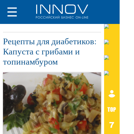
Рецепты для диабетиков:
Капуста с грибами и
топинамбуром