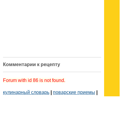
Комментарии к рецепту
Forum with id 86 is not found.
кулинарный словарь
|
поварские приемы
|
меры веса
|
как украсить блюдо
Подписывайтесь на наш
канал
в
Яндекс.Дзен