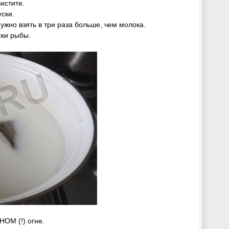
чистите.
ски.
жно взять в три раза больше, чем молока.
ски рыбы.
ОМ (!) огне.