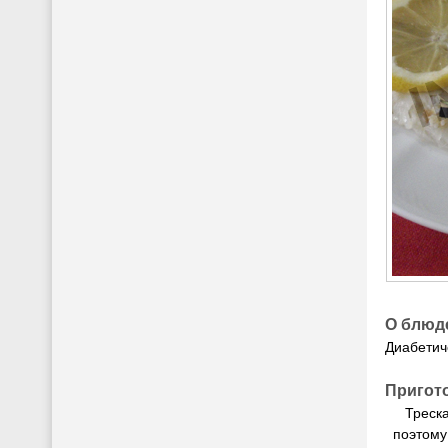
О блюд
Диабетич
Пригот
Треска
поэтому