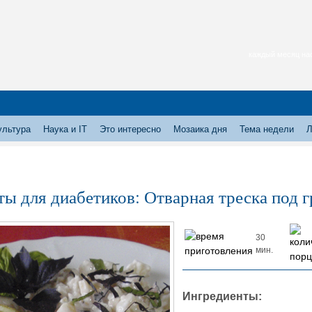
каждый месяц нас
ультура
Наука и IT
Это интересно
Мозаика дня
Тема недели
Л
ты для диабетиков: Отварная треска под 
30
мин.
Ингредиенты: