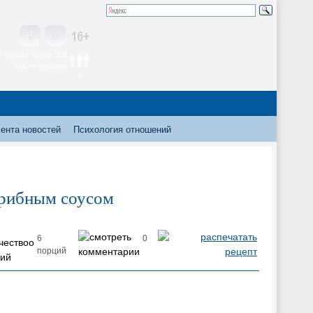
 читают более 300
тысяч человек
ента новостей
Психология отношений
грибным соусом
6
0
порций