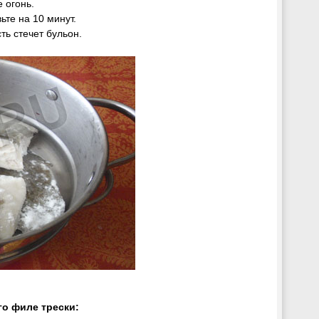
 огонь.
те на 10 минут.
ть стечет бульон.
го филе трески: