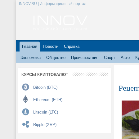
INNOV.RU | Информационный портал
Главная
Новости
Справка
Экономика
Общество
Происшествия
Спорт
Авто
К
КУРСЫ КРИПТОВАЛЮТ
Рецеп
Bitcoin (BTC)
Ethereum (ETH)
Litecoin (LTC)
Ripple (XRP)