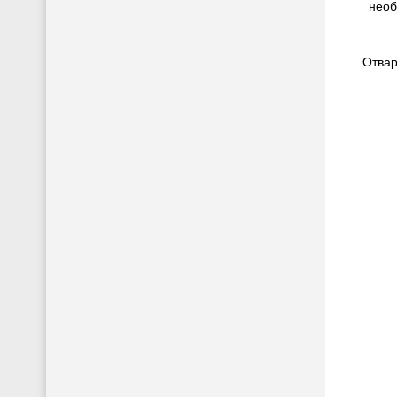
необ
Отварн