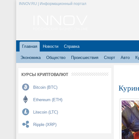
INNOV.RU | Информационный портал
Главная
Новости
Справка
Экономика
Общество
Происшествия
Спорт
Авто
К
КУРСЫ КРИПТОВАЛЮТ
Кури
Bitcoin (BTC)
Ethereum (ETH)
Litecoin (LTC)
Ripple (XRP)