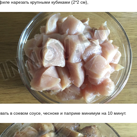
филе нарезать крупными кубиками (2*2 см),
вать в соевом соусе, чесноке и паприке минимум на 10 минут.