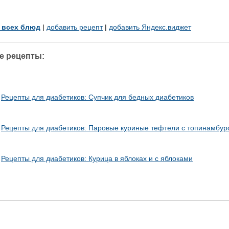
у всех блюд
|
добавить рецепт
|
добавить Яндекс.виджет
е рецепты:
Рецепты для диабетиков: Супчик для бедных диабетиков
Рецепты для диабетиков: Паровые куриные тефтели с топинамбур
Рецепты для диабетиков: Курица в яблоках и с яблоками