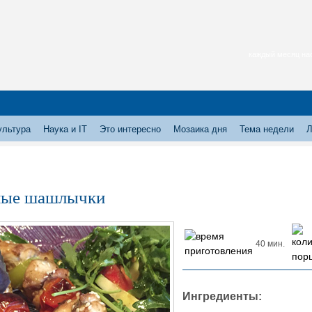
каждый месяц нас
ультура
Наука и IT
Это интересно
Мозаика дня
Тема недели
Л
ные шашлычки
40 мин.
Ингредиенты: