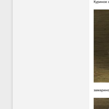
Куриное 
замарино