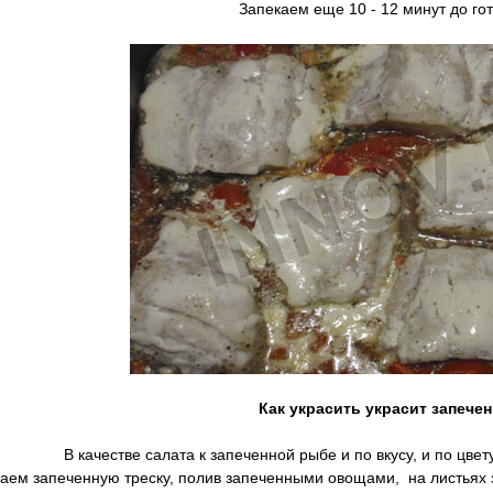
Запекаем еще 10 - 12 минут до го
Как украсить украсит запече
В качестве салата к запеченной рыбе и по вкусу, и по цв
ем запеченную треску, полив запеченными овощами, на листьях 