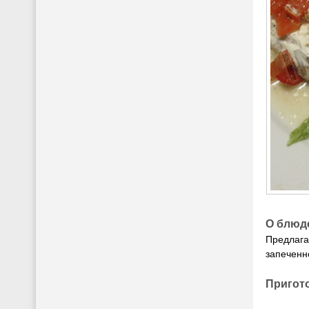
О блюд
Предлага
запеченн
Пригот