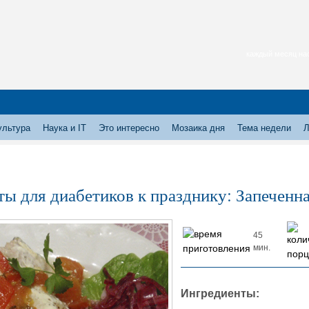
каждый месяц нас
ультура
Наука и IT
Это интересно
Мозаика дня
Тема недели
Л
ты для диабетиков к празднику: Запеченн
45
мин.
Ингредиенты: