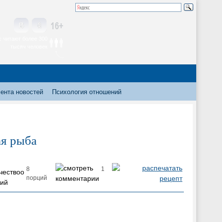
 читают более 300
тысяч человек
ента новостей
Психология отношений
ая рыба
8
1
порций