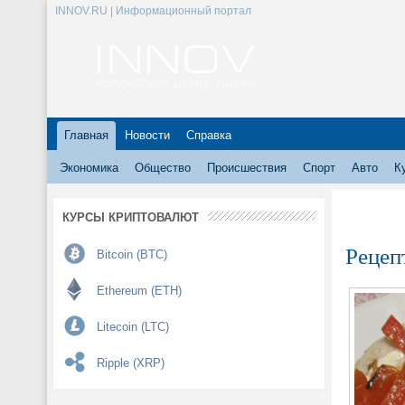
INNOV.RU | Информационный портал
Главная
Новости
Справка
Экономика
Общество
Происшествия
Спорт
Авто
К
КУРСЫ КРИПТОВАЛЮТ
Рецеп
Bitcoin (BTC)
Ethereum (ETH)
Litecoin (LTC)
Ripple (XRP)