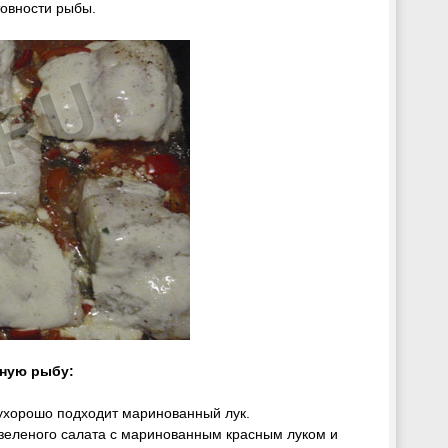
товности рыбы.
нную рыбу:
етухорошо подходит маринованный лук.
зеленого салата с маринованным красным луком и