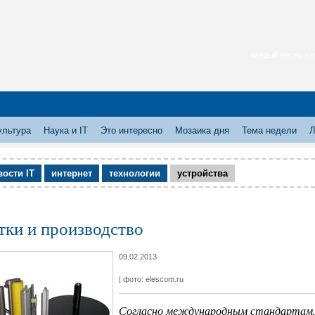
каждый месяц нас
ультура
Наука и IT
Это интересно
Мозаика дня
Тема недели
Л
вости IT
интернет
технологии
устройства
тки и производство
09.02.2013
| фото: elescom.ru
Согласно международным стандартам, 