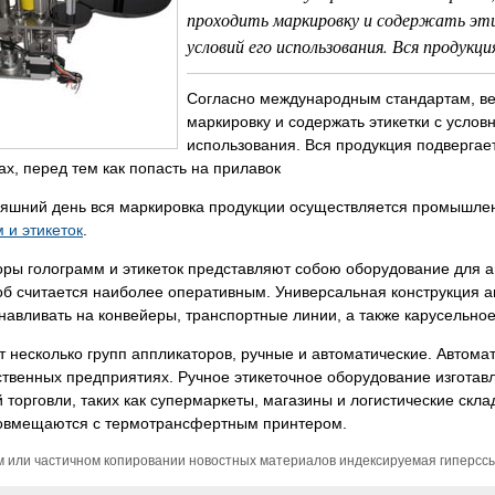
проходить маркировку и содержать эт
условий его использования. Вся продукция
Согласно международным стандартам, ве
маркировку и содержать этикетки с усло
использования. Вся продукция подвергает
ах, перед тем как попасть на прилавок
няшний день вся маркировка продукции осуществляется промышле
 и этикеток
.
оры голограмм и этикеток представляют собою оборудование для 
об считается наиболее оперативным. Универсальная конструкция ап
анавливать на конвейеры, транспортные линии, а также карусельно
 несколько групп аппликаторов, ручные и автоматические. Автома
твенных предприятиях. Ручное этикеточное оборудование изготавли
 торговли, таких как супермаркеты, магазины и логистические скл
овмещаются с термотрансфертным принтером.
м или частичном копировании новостных материалов индексируемая гиперссыл