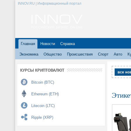
INNOV.RU | Информационный портал
Главная
Новости
Справка
Экономика
Общество
Происшествия
Спорт
Авто
К
КУРСЫ КРИПТОВАЛЮТ
все но
Bitcoin (BTC)
Этике
Ethereum (ETH)
Litecoin (LTC)
Ripple (XRP)