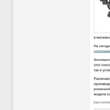
в магазин
На сегод
голограмм
Аппликат
этот спос
так и уст
Различают
производс
розничной
модели с
[при полно