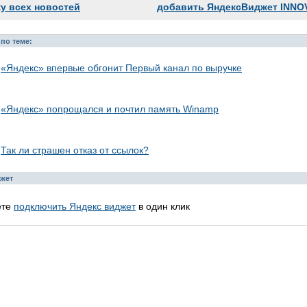
ку всех новостей
добавить ЯндексВиджет INNO
по теме:
«Яндекс» впервые обгонит Первый канал по выручке
«Яндекс» попрощался и почтил память Winamp
Так ли страшен отказ от ссылок?
жет
ете
подключить Яндекс виджет
в один клик