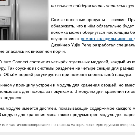
позволяет поддерживать оптимальную 
Самые полезные продукты — свежие. При 
обнаружить, что в нём обязательно будет
поломка может обернуться настоящим бед
осуществляют
ремонт холодильников на 
Дизайнер Yujie Peng разработал специал
не опасаясь их внезапной порчи.
uture Connect состоит из четырёх отдельных модулей, каждый из 
ру. Так соусник из системы разделён на четыре секции для разны
е. Объём порций регулируется при помощи специальной насадки.
ичному принципу устроен и модуль для хранения овощей, но вмест
ользовать для похода за покупками. В модулях для хранения гото
х подносов.
 на модуле имеется дисплей, показывающий содержимое каждого м
В модуле для хранения мяса также предусмотрен модуль для наре
м или частичном копировании новостных материалов индексируемая гиперссыл