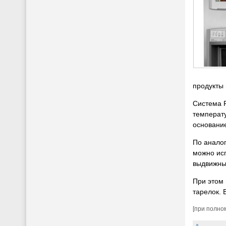
продукты 
Система F
температу
основани
По аналог
можно исп
выдвижны
При этом
тарелок. 
[при полно