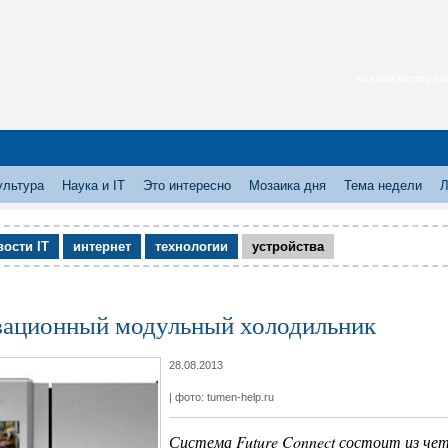
каждый месяц нас
ультура
Наука и IT
Это интересно
Мозаика дня
Тема недели
Л
вости IT
интернет
технологии
устройства
ационный модульный холодильник
28.08.2013
| фото: tumen-help.ru
Система Future Connect состоит из че