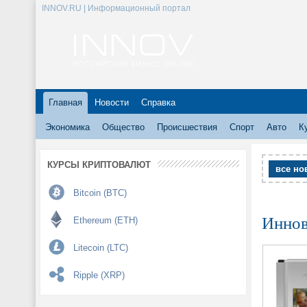
INNOV.RU | Информационный портал
Главная
Новости
Справка
Экономика
Общество
Происшествия
Спорт
Авто
К
КУРСЫ КРИПТОВАЛЮТ
все но
Bitcoin (BTC)
Иннов
Ethereum (ETH)
Litecoin (LTC)
Ripple (XRP)