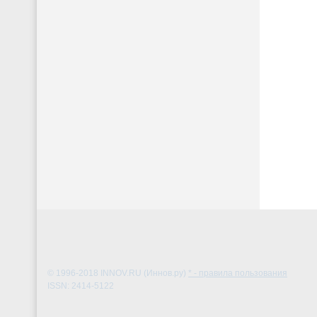
© 1996-2018
INNOV.RU (Иннов.ру)
* - правила пользования
ISSN: 2414-5122