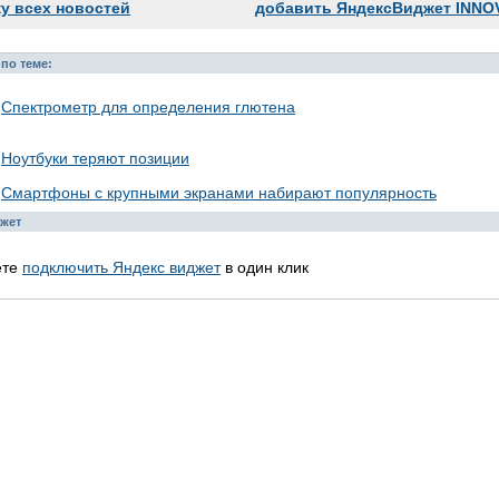
ку всех новостей
добавить ЯндексВиджет INNO
по теме:
Спектрометр для определения глютена
Ноутбуки теряют позиции
Смартфоны с крупными экранами набирают популярность
жет
ете
подключить Яндекс виджет
в один клик