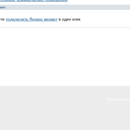
жет
ете
подключить Яндекс виджет
в один клик
Реклама на I