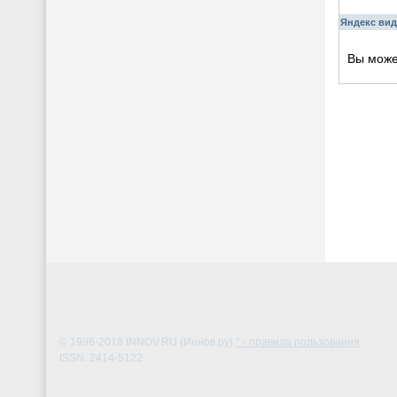
Яндекс вид
Вы мож
© 1996-2018
INNOV.RU (Иннов.ру)
* - правила пользования
ISSN: 2414-5122