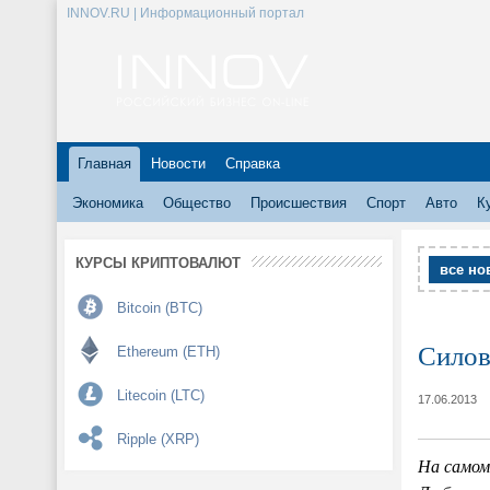
INNOV.RU | Информационный портал
Главная
Новости
Справка
Экономика
Общество
Происшествия
Спорт
Авто
К
КУРСЫ КРИПТОВАЛЮТ
все но
Bitcoin (BTC)
Силов
Ethereum (ETH)
Litecoin (LTC)
17.06.2013
Ripple (XRP)
На самом