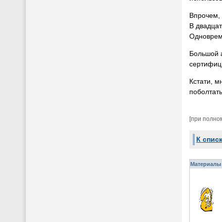
Впрочем, 
В двадцат
Одновреме
Большой 
сертифици
Кстати, м
поболтать
[при полно
К спис
Материалы 