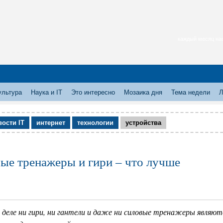
каждый месяц нас
ультура
Наука и IT
Это интересно
Мозаика дня
Тема недели
Л
вости IT
интернет
технологии
устройства
ые тренажеры и гири – что лучше
 деле ни гири, ни гантели и даже ни силовые тренажеры являю