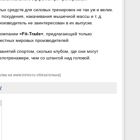
х средств для силовых тренировок не так уж и велик.
 похудения, накачивания мышечной массы и т. д.
оизводитель не заинтересован в их выпуске.
 компании
«Fit-Trade»
, предлагающей только
вестных мировых производителей.
анятий спортом, сколько клубом, где они могут
елотренажере, чем со штангой над головой.
ка на www.innov.ru обязательна]
V