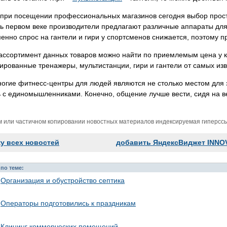
при посещении профессиональных магазинов сегодня выбор просты
ь первом веке производители предлагают различные аппараты для
нно спрос на гантели и гири у спортсменов снижается, поэтому пр
ассортимент данных товаров можно найти по приемлемым цена у
рованные тренажеры, мультистанции, гири и гантели от самых из
ногие фитнесс-центры для людей являются не столько местом для з
 с единомышленниками. Конечно, общение лучше вести, сидя на в
м или частичном копировании новостных материалов индексируемая гиперссыл
ку всех новостей
добавить ЯндексВиджет INNO
по теме:
Организация и обустройство септика
Операторы подготовились к праздникам
Клининг коммерческих помещений