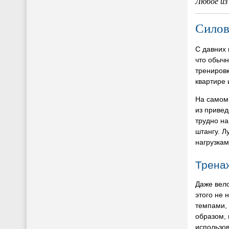
Любое из
Силов
С давних
что обычн
тренировк
квартире 
На самом
из привед
трудно на
штангу. Л
нагрузкам
Тренаж
Даже вело
этого не 
темпами, 
образом,
использов