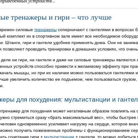
 приведенных устройств...
ые тренажеры и гири – что лучше
 времен силовые
тренажеры
соперничают с гантелями в вопросах б
ый комплект их в спортивном зале имеет все необходимое оборудо
и. Штанги, гири и гантели удобнее применять дома. Они не зани
и позволяют проводить тренировки в домашних условиях, что очень
 деле ни гири, ни гантели и даже ни силовые тренажеры являютс
енных устройств способно привести к желаемому эффекту при пра
качать мышцы, но при их наличии можно пользоваться гантелями и 
учше увеличить количество ее подъемом, чем пользоваться грузо
и.
еры для похудения: мультистанции и ганте
тренажер для похудения может негативным образом повлиять на с
нужно стремиться сразу «брать максимальный вес», чтобы быстрее
человек одновременно усиливает нагрузку на сердце, которое внач
 можно получить пожизненные проблемы с функционированием сер
ать сочетание гири +
мультистанции
+ гантели, то можно добиться