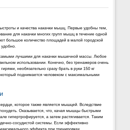
ыстроты и качества накачки мышц. Первые удобны тем,
вание для накачки многих групп мышц в течение одной
мают большое количество площадей в малой городской
 удобно.
я самыми лучшими для накачки мышечной массы. Любое
вильном использовании. Конечно, без тренажеров очень
гирями, необязательно сразу брать в руки 150 кг
м, который поднимается человеком с максимальными
ли
ердце, которое также является мышцей. Вследствие
 похудеть. Оказывается, что, качая мышцы быстрыми
але гипертрофируется, а затем растягивается. Таким
дечно-сосудистой системы. Если эффективно
 максимального эффекта при тренировках.