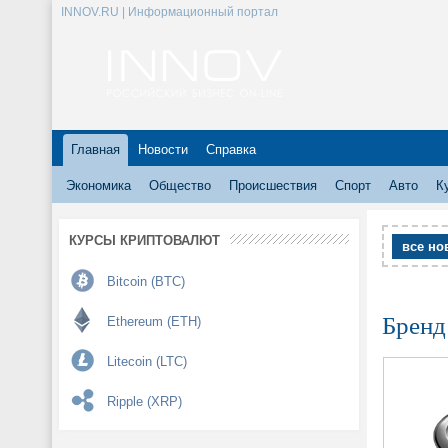
INNOV.RU | Информационный портал
Главная
Новости
Справка
Экономика
Общество
Происшествия
Спорт
Авто
К
КУРСЫ КРИПТОВАЛЮТ
все но
Bitcoin (BTC)
Бренд
Ethereum (ETH)
Litecoin (LTC)
Ripple (XRP)