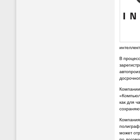
интеллект
В процес
зарегистр
автопроиз
досрочног
Компании 
«Компьюли
как для ч
сохраняют
Компания
полиграфи
может отр
по догово