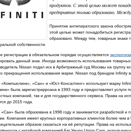
продуктов. С этой целью может понадо
предприятие только образовано. Между
Принятие антипиратского закона обостря
этой целью может понадобиться регистра
образовано. Между тем, товарные знаки 
уальной собственности.
се регистрации в обязательном порядке осуществляется
экспертиза
ировать данный знак. Иногда возможность использования товарных 
водитель Nissan подал иск в Арбитражный суд Москвы на группу ко
о прекращения использования марки. Nissan под брендом Infinity 
«Компьюлинк», «Сан» и «Юст-Консалтинг» используют марку Infini
нк» была зарегистрирроана в 1993 году и предоставляет услуги п
астных компаний, так и для государственного сервиса. Права на и
ся до 2015 года.
 «Сан» была образована в 1998 году и занимается разработкой и
и. Компания имеет крупных корпоративных клиентов более чем в 
ицательным образом сказаться на её репутации. Права на использ
рённости с китайской компанией Fei Yeung Union Corp, использующе