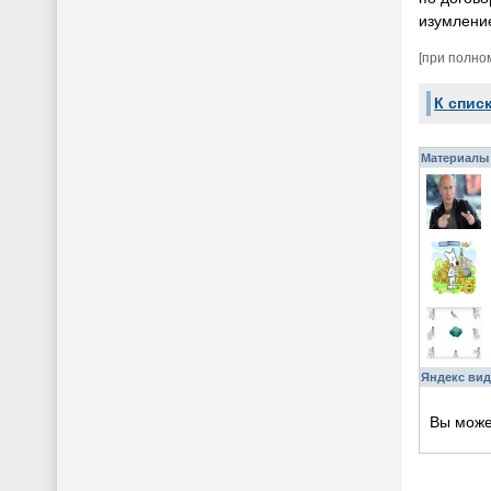
изумление
[при полно
К спис
Материалы 
Яндекс вид
Вы мож