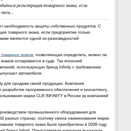
биться регистрация товарного знака, если
 тем...
ет необходимость защиты собственных продуктов. С
ция товарного знака, если предприятие только
также являются одной из разновидностей
 товарных знаков
, позволяющая определить, можно ли
знаков оспаривается в суде. Так японский
мпаний, использующих бренд Infinity с требованием
выпускает автомобили.
ty для продажи своей продукции. Компания
о разработке программного обеспечения и консалтингу,
спользования марки CLR INFINITY в России за компанией
 производством промышленного оборудования для
50 разных странах, поэтому смена наименования марки
ование товарного знака были приобретены в 2008 году
й бренд Infiniti. Представители компании высказали