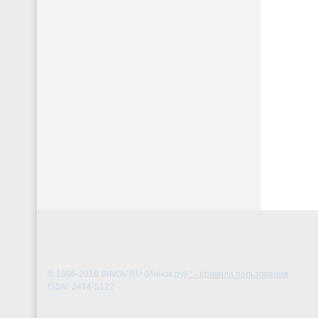
© 1996-2018
INNOV.RU (Иннов.ру)
* - правила пользования
ISSN: 2414-5122