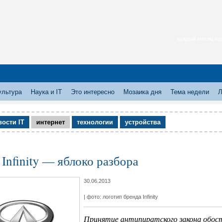
каждый месяц нас
ультура
Наука и IT
Это интересно
Мозаика дня
Тема недели
Л
вости IT
интернет
технологии
устройства
 Infinity — яблоко разбора
30.06.2013
| фото: логотип бренда Infinity
Принятие антипиратского закона обо