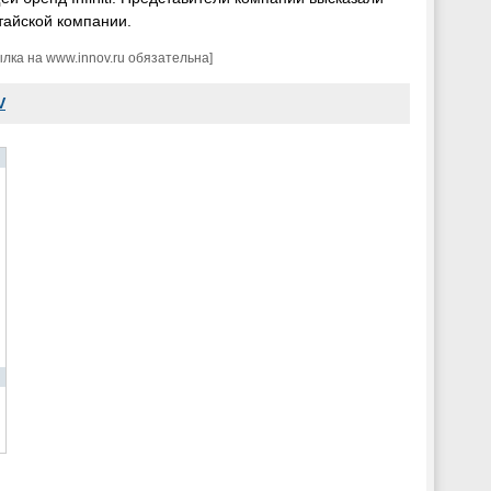
итайской компании.
ка на www.innov.ru обязательна]
V