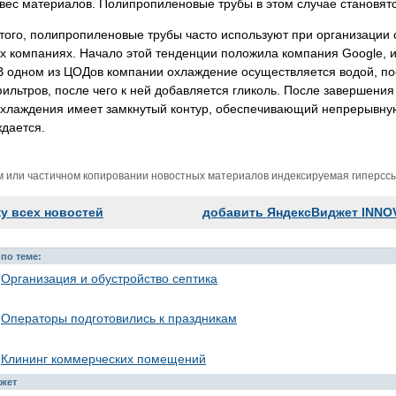
 вес материалов. Полипропиленовые трубы в этом случае становя
ого, полипропиленовые трубы часто используют при организации 
 компаниях. Начало этой тенденции положила компания Google, и
В одном из ЦОДов компании охлаждение осуществляется водой, по
ильтров, после чего к ней добавляется гликоль. После завершения
охлаждения имеет замкнутый контур, обеспечивающий непрерывную
дается.
м или частичном копировании новостных материалов индексируемая гиперссыл
ку всех новостей
добавить ЯндексВиджет INNO
по теме:
Организация и обустройство септика
Операторы подготовились к праздникам
Клининг коммерческих помещений
жет