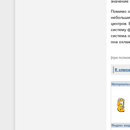
значение
Помимо эт
небольших
центров. 
систему ф
система 
она охлаж
[при полно
К спис
Материалы 
Яндекс вид