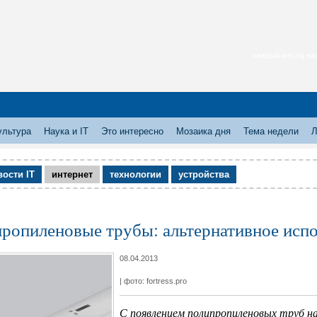
каждый месяц нас
ультура
Наука и IT
Это интересно
Мозаика дня
Тема недели
Л
вости IT
интернет
технологии
устройства
ропиленовые трубы: альтернативное исп
08.04.2013
| фото: fortress.pro
С появлением полипропиленовых труб на