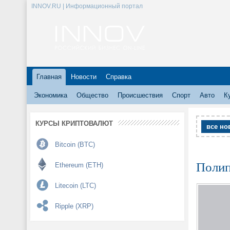
INNOV.RU | Информационный портал
Главная
Новости
Справка
Экономика
Общество
Происшествия
Спорт
Авто
К
КУРСЫ КРИПТОВАЛЮТ
все но
Bitcoin (BTC)
Полип
Ethereum (ETH)
Litecoin (LTC)
Ripple (XRP)