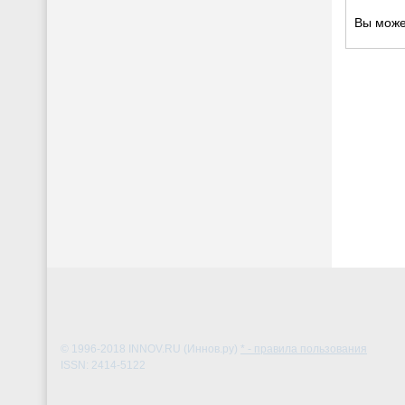
Вы мож
© 1996-2018
INNOV.RU (Иннов.ру)
* - правила пользования
ISSN: 2414-5122