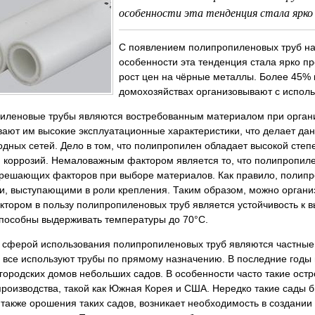
особенности эта тенденция стала ярко п
С появлением полипропиленовых труб на 
особенности эта тенденция стала ярко пр
рост цен на чёрные металлы. Более 45% 
домохозяйствах организовывают с испол
иленовые трубы являются востребованным материалом при органи
вают им высокие эксплуатационные характеристики, что делает д
дных сетей. Дело в том, что полипропилен обладает высокой степ
 коррозий. Немаловажным фактором является то, что полипропиле
 решающих факторов при выборе материалов. Как правило, поли
и, выступающими в роли крепления. Таким образом, можно орган
тором в пользу полипропиленовых труб является устойчивость к 
способны выдерживать температуры до 70°С.
 сферой использования полипропиленовых труб являются частные 
 все используют трубы по прямому назначению. В последние годы
городских домов небольших садов. В особенности часто такие остр
производства, такой как Южная Корея и США. Нередко такие сады
 также орошения таких садов, возникает необходимость в создани