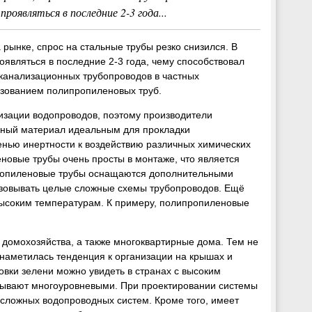
роявляться в последние 2-3 года...
рынке, спрос на стальные трубы резко снизился. В
оявляться в последние 2-3 года, чему способствовал
канализационных трубопроводов в частных
ьзованием полипропиленовых труб.
зации водопроводов, поэтому производители
анный материал идеальным для прокладки
енью инертности к воздействию различных химических
новые трубы очень просты в монтаже, что является
пропиленовые трубы оснащаются дополнительными
изовывать целые сложные схемы трубопроводов. Ещё
высоким температурам. К примеру, полипропиленовые
домохозяйства, а также многоквартирные дома. Тем не
 наметилась тенденция к организации на крышах и
овки зелени можно увидеть в странах с высоким
 бывают многоуровневыми. При проектировании системы
и сложных водопроводных систем. Кроме того, имеет