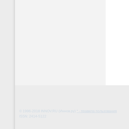
© 1996-2018
INNOV.RU (Иннов.ру)
* - правила пользования
ISSN: 2414-5122