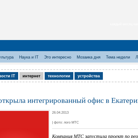
каждый месяц нас
ультура
Наука и IT
Это интересно
Мозаика дня
Тема недели
Л
вости IT
интернет
технологии
устройства
ткрыла интегрированный офис в Екатери
26.04.2013
| фото: лого МТС
Компания МТС запустила проект по реор