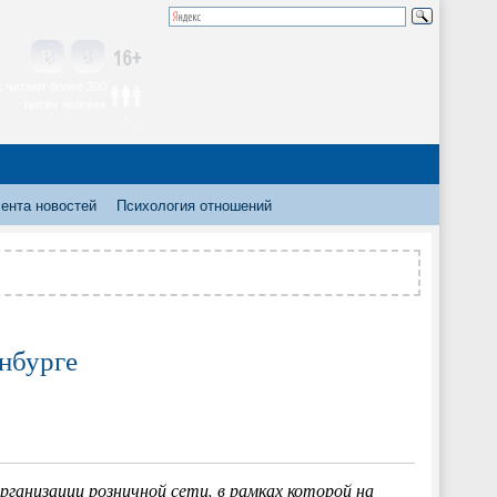
 читают более 300
тысяч человек
ента новостей
Психология отношений
нбурге
ганизации розничной сети, в рамках которой на