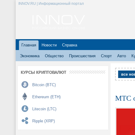
INNOV.RU | Информационный портал
Главная
Новости
Справка
Экономика
Общество
Происшествия
Спорт
Авто
К
КУРСЫ КРИПТОВАЛЮТ
все но
Bitcoin (BTC)
МТС о
Ethereum (ETH)
Litecoin (LTC)
Ripple (XRP)