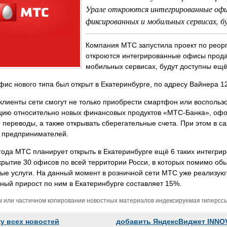
Урале откроются интегрированные офи
фиксированных и мобильных сервисах, б
Компания МТС запустила проект по реорг
откроются интегрированные офисы прода
мобильных сервисах, будут доступны ещё
ис нового типа был открыт в Екатеринбурге, по адресу Вайнера 12
клиенты сети смогут не только приобрести смартфон или воспольз
ию относительно новых финансовых продуктов «МТС-Банка», оформ
переводы, а также открывать сберегательные счета. При этом в са
х предпринимателей.
года МТС планирует открыть в Екатеринбурге ещё 6 таких интегри
крытие 30 офисов по всей территории Росси, в которых помимо обы
ые услуги. На данный момент в розничной сети МТС уже реализую
ый прирост по ним в Екатеринбурге составляет 15%.
м или частичном копировании новостных материалов индексируемая гиперссыл
ку всех новостей
добавить ЯндексВиджет INNO