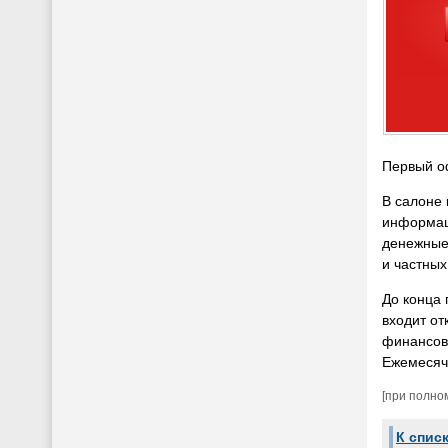
Первый оф
В салоне 
информац
денежные 
и частны
До конца 
входит от
финансов
Ежемесячн
[при полно
К спис