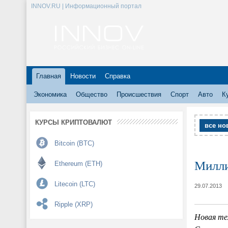
INNOV.RU | Информационный портал
Главная
Новости
Справка
Экономика
Общество
Происшествия
Спорт
Авто
К
КУРСЫ КРИПТОВАЛЮТ
все но
Bitcoin (BTC)
Милли
Ethereum (ETH)
Litecoin (LTC)
29.07.2013
Ripple (XRP)
Новая те