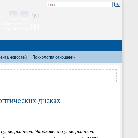
 читают более 300
тысяч человек
ента новостей
Психология отношений
оптических дисках
из университета Эйндховена и университета