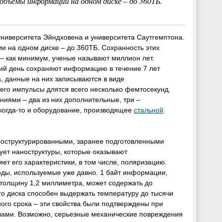
бъемы информации на одном диске – до 360ТБ.
ниверситета Эйндховена и университета Саутгемптона.
 на одном диске – до 360ТБ. Сохранность этих
– как минимум, ученые называют миллион лет.
ий день сохраняют информацию в течение 7 лет
а, данные на них записываются в виде
его импульсы длятся всего несколько фемтосекунд.
ниями – два из них дополнительные, три –
ь когда-то и оборудование, производящее
стальной
ноструктурированными, заранее подготовленными
рует наноструктуры, которые оказывают
ет его характеристики, в том числе, поляризацию.
оды, используемые уже давно. 1 байт информации,
 толщину 1,2 миллиметра, может содержать до
о диска способен выдержать температуру до тысячи
ого срока – эти свойства были подтверждены при
лами. Возможно, серьезные механические повреждения