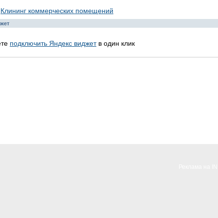
Клининг коммерческих помещений
жет
ете
подключить Яндекс виджет
в один клик
Реклама на I