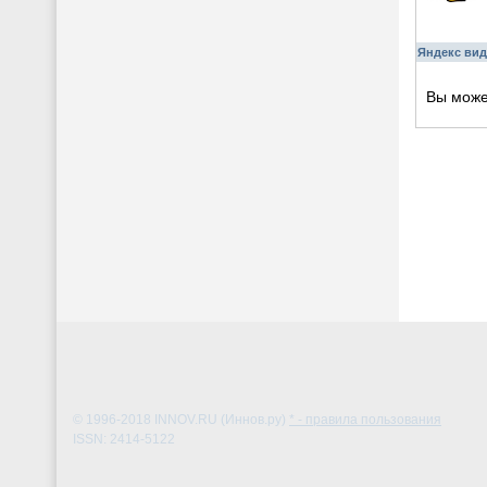
Яндекс вид
Вы мож
© 1996-2018
INNOV.RU (Иннов.ру)
* - правила пользования
ISSN: 2414-5122