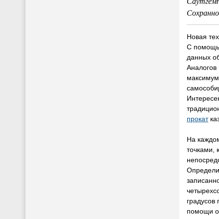
Саутгемп
Сохранно
Новая тех
С помощь
данных о
Аналогов
максимум.
самособир
Интересен
традицион
прокат
ка
На каждо
точками, 
непосредс
Определит
записанно
четырехс
градусов 
помощи о