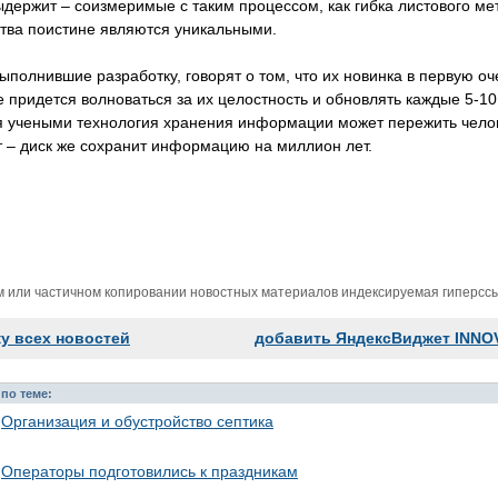
ыдержит – соизмеримые с таким процессом, как гибка листового м
тва поистине являются уникальными.
ыполнившие разработку, говорят о том, что их новинка в первую 
 придется волноваться за их целостность и обновлять каждые 5-10 
я учеными технология хранения информации может пережить челов
 – диск же сохранит информацию на миллион лет.
м или частичном копировании новостных материалов индексируемая гиперссыл
ку всех новостей
добавить ЯндексВиджет INNO
по теме:
Организация и обустройство септика
Операторы подготовились к праздникам