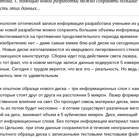
тона. С помощью новой разработки можно сохранять большие о
сть этих данных...
нология оптической записи информации разработана учеными из у
ю новой разработки можно сохранять большие объемы информации
беспечивается на протяжении продолжительного периода времени 
 изобретению нет – даже самые емкие блю-рэй диски на сегодняшн
 Новые диски изготавливаются из кварцевого легированного стекл
ающихся наноструктур. Сборка идет под действием света лазера, 
 тот факт, что в новом методе записи данные кодируются 5 измере
ные. Сегодня с трудом верится, что все это – реальность. Но вед
залось чем-то удивительным.
м опытном образце нового диска – три информационных слоя с на
которые стоят друг от друга на расстоянии 5 микрон. Лазер форми
твенное влияние на свет. Он проходит сквозь материал диска, меня
ь их потом будет несложно – в оптике существуют различные мет
й на диск, занимает объем в 5 кубических микрон. Диск, имеющий
от информационных слоев. Без потери информации материал таког
по Цельсию, при этом данные сохраняются в течение неограниченн
пытного образца диска с записанными тестовыми текстовыми фай