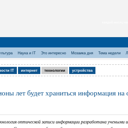
каждый месяц нас
ультура
Наука и IT
Это интересно
Мозаика дня
Тема недели
Л
вости IT
интернет
технологии
устройства
оны лет будет храниться информация на 
хнология оптической записи информации разработана учеными 