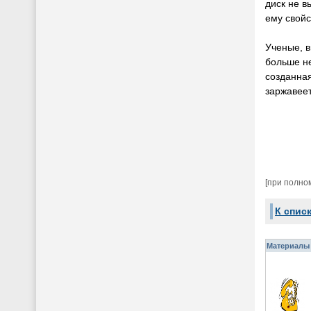
диск не в
ему свойс
Ученые, в
больше не
созданна
заржавеет
[при полно
К спис
Материалы 