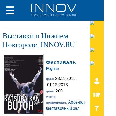
Выставки в Нижнем
Новгороде, INNOV.RU
Фестиваль
Буто
28.11.2013
дата:
-01.12.2013
200
цена:
место
Арсенал,
проведения:
выставочный зал