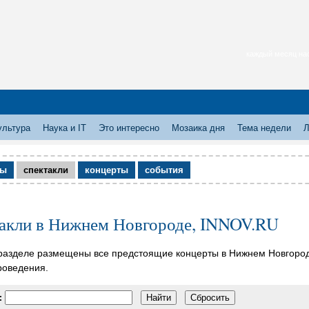
каждый месяц нас
ультура
Наука и IT
Это интересно
Мозаика дня
Тема недели
Л
мы
спектакли
концерты
события
акли в Нижнем Новгороде, INNOV.RU
разделе размещены все предстоящие концерты в Нижнем Новгороде
роведения.
: