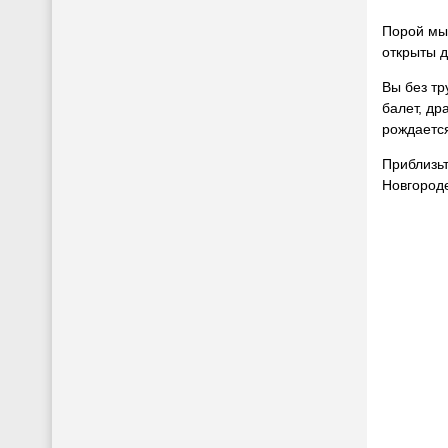
Порой мы 
открыты д
Вы без тр
балет, др
рождается
Приблизьт
Новгороде