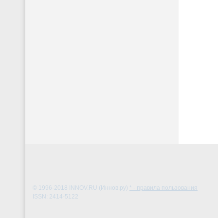
© 1996-2018
INNOV.RU (Иннов.ру)
* - правила пользования
ISSN: 2414-5122