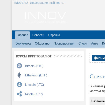
INNOV.RU | Информационный портал
Главная
Новости
Справка
Экономика
Общество
Происшествия
Спорт
Авто
К
КУРСЫ КРИПТОВАЛЮТ
филь
Bitcoin (BTC)
Спект
Ethereum (ETH)
Litecoin (LTC)
В нашем 
местом п
Ripple (XRP)
Название