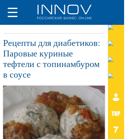
Рецепты для диабетиков:
Паровые куриные
тефтели с топинамбуром
в соусе