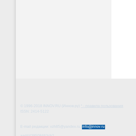
© 1996-2018
INNOV.RU (Иннов.ру)
* - правила пользования
ISSN: 2414-5122
E-mail редакции: vzh85@yandex.ru,
aad4439508463cb2