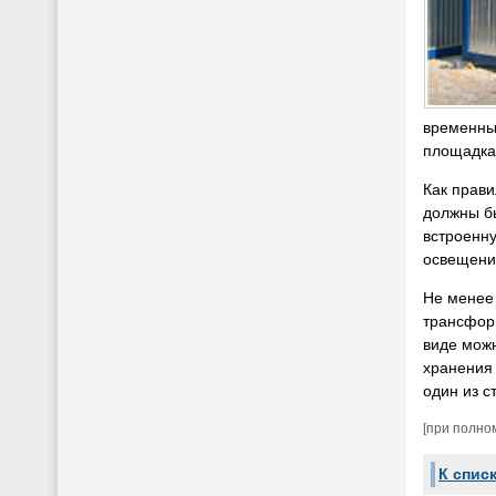
временны
площадка
Как прави
должны б
встроенну
освещения
Не менее
трансфор
виде можн
хранения 
один из с
[при полно
К спис