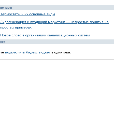
по теме:
Термостаты и их основные виды
Лидогенерация и входящий маркетинг — непростые понятия на
простых примерах
Новое слово в организации канализационных систем
жет
ете
подключить Яндекс виджет
в один клик