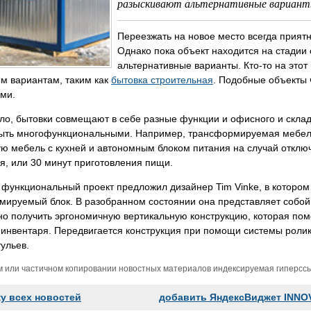
разыскивают альтернативные варианты
Переезжать на новое место всегда приятн
Однако пока объект находится на стадии 
альтернативные варианты. Кто-то на этот
м вариантам, таким как
бытовка строительная
. Подобные объекты 
ми.
ло, бытовки совмещают в себе разные функции и офисного и скла
ыть многофункциональными. Например, трансформируемая мебель, 
ю мебель с кухней и автономным блоком питания на случай отключ
, или 30 минут приготовления пищи.
 функциональный проект предложил дизайнер Tim Vinke, в которо
мируемый блок. В разобранном состоянии она представляет собой
о получить эргономичную вертикальную конструкцию, которая пом
инвентаря. Передвигается конструкция при помощи системы ролико
тульев.
м или частичном копировании новостных материалов индексируемая гиперссыл
ку всех новостей
добавить ЯндексВиджет INNO