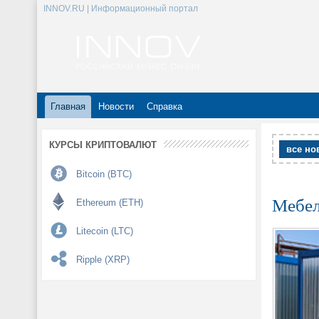
INNOV.RU | Информационный портал
Главная
Новости
Справка
КУРСЫ КРИПТОВАЛЮТ
все но
Bitcoin (BTC)
Мебел
Ethereum (ETH)
Litecoin (LTC)
Ripple (XRP)