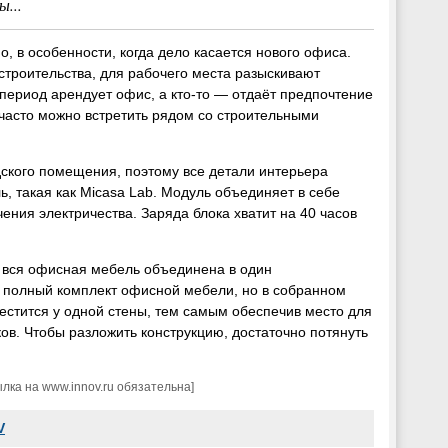
...
о, в особенности, когда дело касается нового офиса.
строительства, для рабочего места разыскивают
 период арендует офис, а кто-то — отдаёт предпочтение
часто можно встретить рядом со строительными
дского помещения, поэтому все детали интерьера
такая как Micasa Lab. Модуль объединяет в себе
ения электричества. Заряда блока хватит на 40 часов
м вся офисная мебель объединена в один
 полный комплект офисной мебели, но в собранном
естится у одной стены, тем самым обеспечив место для
в. Чтобы разложить конструкцию, достаточно потянуть
ка на www.innov.ru обязательна]
V