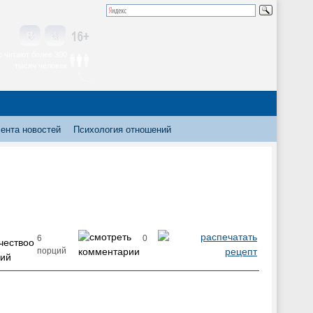
 читают более 300
тысяч человек
ента новостей
Психология отношений
6
0
порций