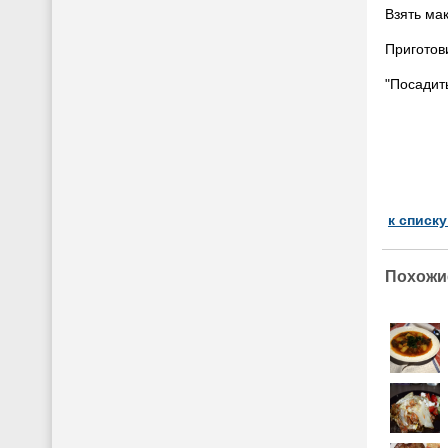
Взять ма
Приготов
"Посадить
к списк
Похожи