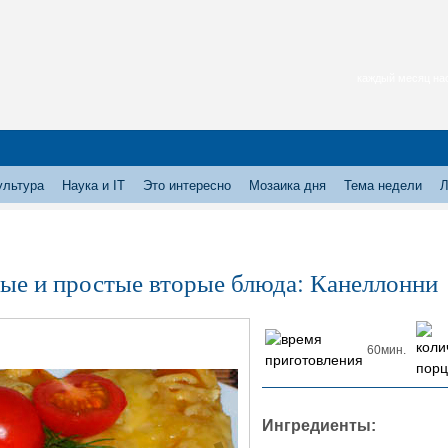
каждый месяц нас
ультура
Наука и IT
Это интересно
Мозаика дня
Тема недели
Л
ые и простые вторые блюда: Канеллонни
60мин.
Ингредиенты: