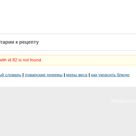
тарии к рецепту
ith id 82 is not found.
ый словарь
|
поварские приемы
|
меры веса
|
как украсить блюдо
Реклама на I