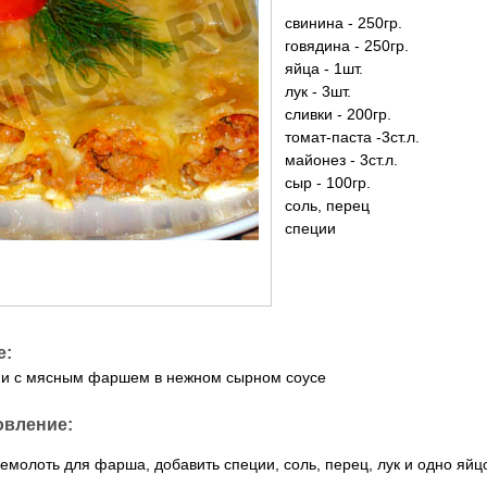
свинина - 250гр.
говядина - 250гр.
яйца - 1шт.
лук - 3шт.
сливки - 200гр.
томат-паста -3ст.л.
майонез - 3ст.л.
сыр - 100гр.
соль, перец
специи
е:
и с мясным фаршем в нежном сырном соусе
овление:
емолоть для фарша, добавить специи, соль, перец, лук и одно яй