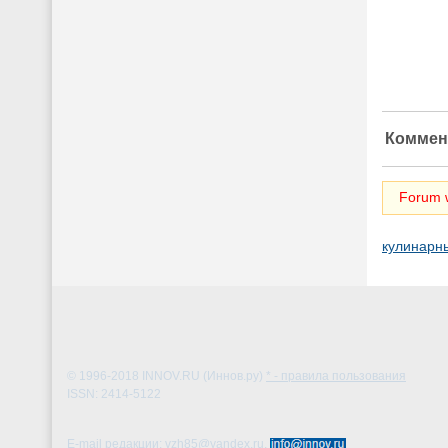
Коммен
Forum w
кулинарн
© 1996-2018
INNOV.RU (Иннов.ру)
* - правила пользования
ISSN: 2414-5122
E-mail редакции: vzh85@yandex.ru,