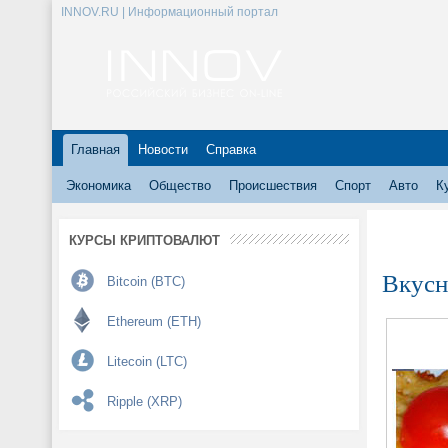
INNOV.RU | Информационный портал
Главная
Новости
Справка
Экономика
Общество
Происшествия
Спорт
Авто
К
КУРСЫ КРИПТОВАЛЮТ
Вкусн
Bitcoin (BTC)
Ethereum (ETH)
Litecoin (LTC)
Ripple (XRP)