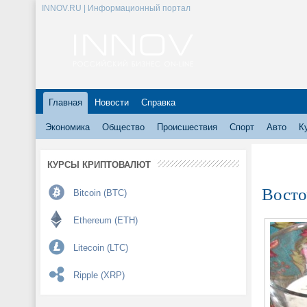
INNOV.RU | Информационный портал
Главная
Новости
Справка
Экономика
Общество
Происшествия
Спорт
Авто
К
КУРСЫ КРИПТОВАЛЮТ
Восто
Bitcoin (BTC)
Ethereum (ETH)
Litecoin (LTC)
Ripple (XRP)