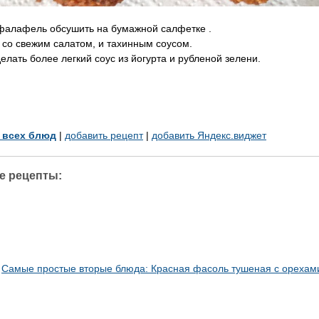
фалафель обсушить на бумажной салфетке .
 со свежим салатом, и тахинным соусом.
елать более легкий соус из йогурта и рубленой зелени.
у всех блюд
|
добавить рецепт
|
добавить Яндекс.виджет
е рецепты:
Самые простые вторые блюда: Красная фасоль тушеная с орехам