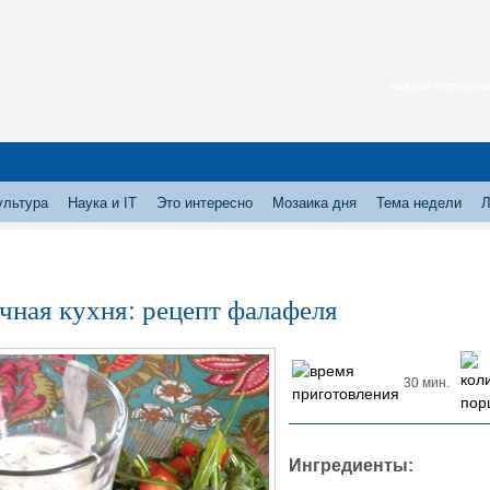
каждый месяц нас
ультура
Наука и IT
Это интересно
Мозаика дня
Тема недели
Л
чная кухня: рецепт фалафеля
30 мин.
Ингредиенты: