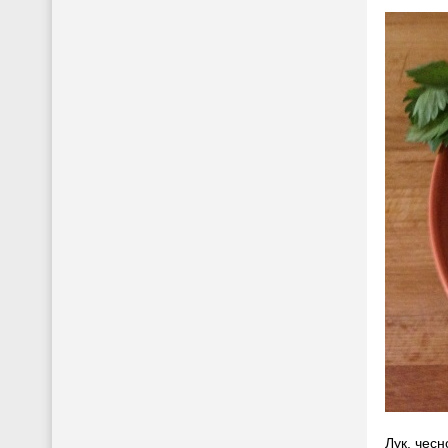
Лук, чесн