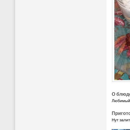
О блюд
Любимый 
Пригот
Нут залит