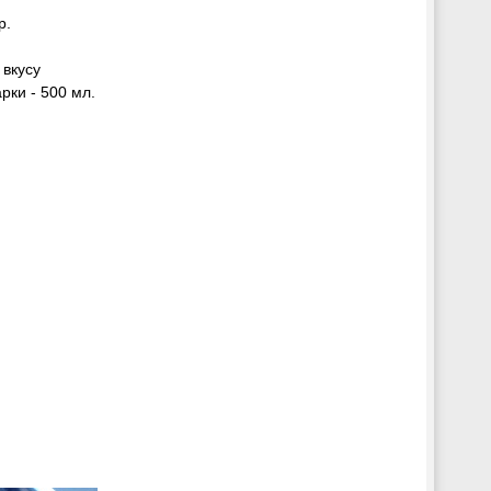
р.
 вкусу
рки - 500 мл.