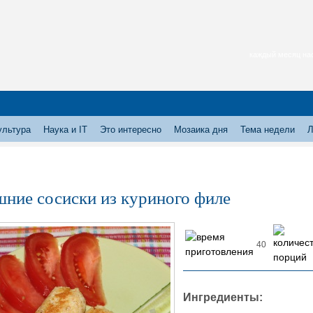
каждый месяц нас
ультура
Наука и IT
Это интересно
Мозаика дня
Тема недели
Л
ние сосиски из куриного филе
40
Ингредиенты: