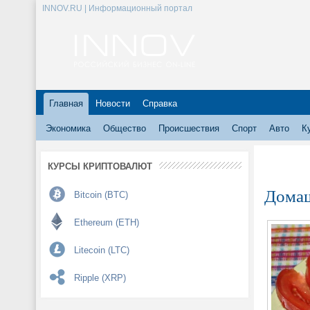
INNOV.RU | Информационный портал
Главная
Новости
Справка
Экономика
Общество
Происшествия
Спорт
Авто
К
КУРСЫ КРИПТОВАЛЮТ
Домаш
Bitcoin (BTC)
Ethereum (ETH)
Litecoin (LTC)
Ripple (XRP)