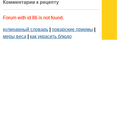
Комментарии к рецепту
Forum with id 86 is not found.
кулинарный словарь
|
поварские приемы
|
меры веса
|
как украсить блюдо
Подписывайтесь на наш
канал
в
Яндекс.Дзен
Здесь есть другие наши
статьи!