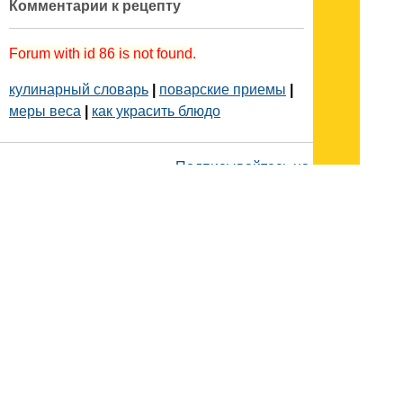
Комментарии к рецепту
Forum with id 86 is not found.
кулинарный словарь
|
поварские приемы
|
меры веса
|
как украсить блюдо
Подписывайтесь на наш
канал
в
Яндекс.Дзен
Здесь есть другие наши
статьи!