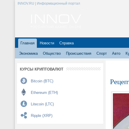
INNOV.RU | Информационный портал
Главная
Новости
Справка
Экономика
Общество
Происшествия
Спорт
Авто
К
КУРСЫ КРИПТОВАЛЮТ
Рецеп
Bitcoin (BTC)
Ethereum (ETH)
Litecoin (LTC)
Ripple (XRP)