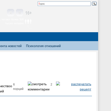
 читают более 300
тысяч человек
ента новостей
Психология отношений
6
2
порций