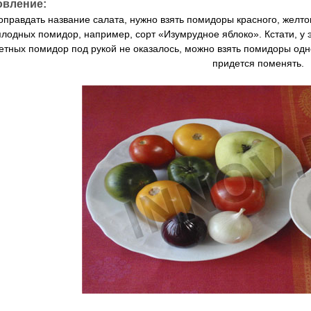
овление:
оправдать название салата, нужно взять помидоры красного, желтого
лодных помидор, например, сорт «Изумрудное яблоко». Кстати, у э
етных помидор под рукой не оказалось, можно взять помидоры одно
придется поменять