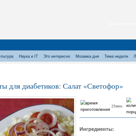
каждый месяц нас
ультура
Наука и IT
Это интересно
Мозаика дня
Тема недели
Л
ты для диабетиков: Салат «Светофор»
25мин.
Ингредиенты: