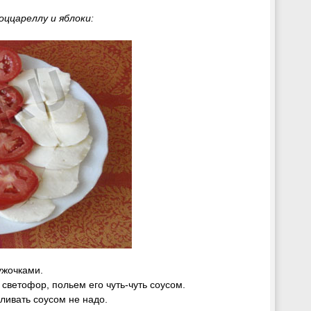
оццареллу и
яблоки:
жочками.
ветофор, польем его чуть-чуть соусом.
ивать соусом не надо.