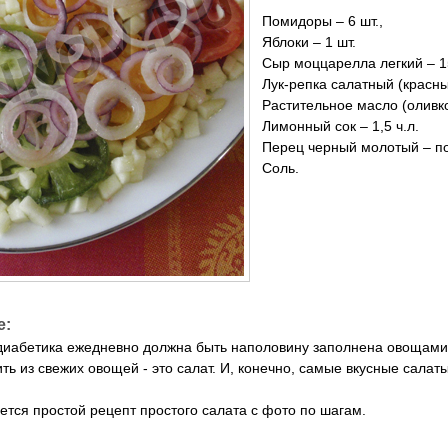
Помидоры – 6 шт.,
Яблоки – 1 шт.
Сыр моццарелла легкий – 15
Лук-репка салатный (красны
Растительное масло (оливков
Лимонный сок – 1,5 ч.л.
Перец черный молотый – по
Соль.
е:
диабетика ежедневно должна быть наполовину заполнена овощами
ить из свежих овощей - это салат. И, конечно, самые вкусные сала
ется простой рецепт простого салата с фото по шагам.