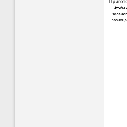
Пригот
Чтобы 
зеленоп
разноцв