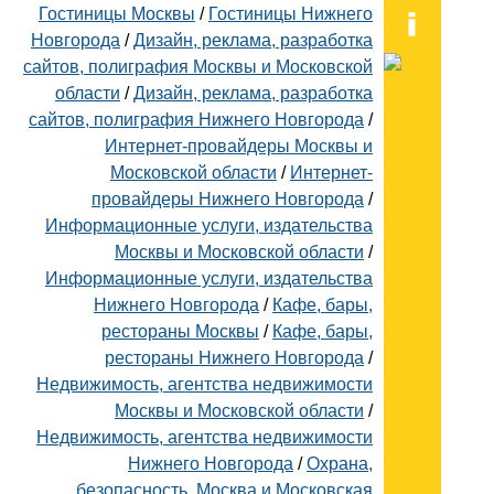
Гостиницы Москвы
/
Гостиницы Нижнего
Новгорода
/
Дизайн, реклама, разработка
сайтов, полиграфия Москвы и Московской
области
/
Дизайн, реклама, разработка
сайтов, полиграфия Нижнего Новгорода
/
Интернет-провайдеры Москвы и
Московской области
/
Интернет-
провайдеры Нижнего Новгорода
/
Информационные услуги, издательства
Москвы и Московской области
/
Информационные услуги, издательства
Нижнего Новгорода
/
Кафе, бары,
рестораны Москвы
/
Кафе, бары,
рестораны Нижнего Новгорода
/
Недвижимость, агентства недвижимости
Москвы и Московской области
/
Недвижимость, агентства недвижимости
Нижнего Новгорода
/
Охрана,
безопасность. Москва и Московская