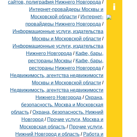
сайтов, полиграфия Нижнего Новгорода
/
Интернет-провайдеры Москвы и
Московской области
/
Интернет-
провайдеры Нижнего Новгорода
/
Информационные услуги, издательства
Москвы и Московской области
/
Информационные услуги, издательства
Нижнего Новгорода
/
Кафе, бары,
рестораны Москвы
/
Кафе, бары,
рестораны Нижнего Новгорода
/
Недвижимость, агентства недвижимости
Москвы и Московской области
/
Недвижимость, агентства недвижимости
Нижнего Новгорода
/
Охрана,
безопасность. Москва и Московская
область
/
Охрана, безопасность. Нижний
Новгород
/
Прочие услуги, Москва и
Московская область
/
Прочие услуги,
Нижний Новгород и область
/
Работа и