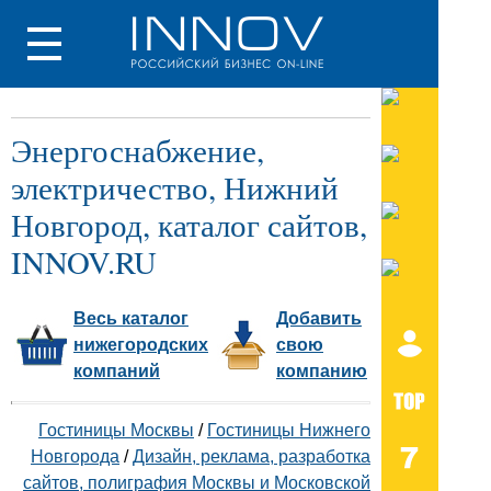
Энергоснабжение,
электричество, Нижний
Новгород, каталог сайтов,
INNOV.RU
Весь каталог
Добавить
нижегородских
свою
компаний
компанию
Гостиницы Москвы
/
Гостиницы Нижнего
Новгорода
/
Дизайн, реклама, разработка
сайтов, полиграфия Москвы и Московской