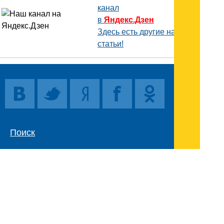
канал
в
Яндекс.Дзен
Здесь есть другие наши
статьи!
Поиск
Карта сайта
© 1996-2026 INNOV.RU (Иннов.ру) -
информационное агентство.
* -
правила пользования
ISSN: 2414-5122