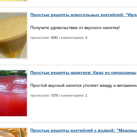
Простые рецепты алкогольных коктейлей: "Ирл
Получите удовольствие от вкусного напитка!
просмотров:
9281
| комментариев:
4
Простые рецепты напитков: Квас из смородины
Простой вкусный напиток утоляет жажду и витаминн
просмотров:
7370
| комментариев:
1
Простые рецепты коктейлей с водкой: "Медовы