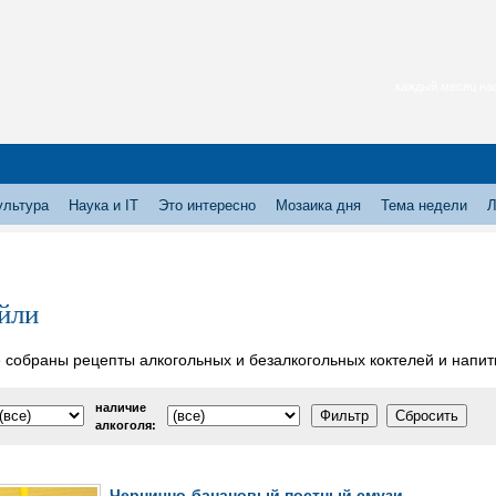
каждый месяц нас
ультура
Наука и IT
Это интересно
Мозаика дня
Тема недели
Л
йли
 собраны рецепты алкогольных и безалкогольных коктелей и напит
наличие
алкоголя:
Чернично-банановый постный смузи