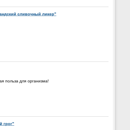
андский сливочный ликер"
ая польза для организма!
й грог"