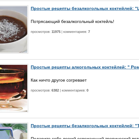
Простые рецепты безалкогольных коктейлей: "
Потрясающий безалкогольный коктейль!
просмотров:
11975
| комментариев:
7
Простые рецепты алкогольных коктейлей: " Ром
Как ничто другое согревает
просмотров:
6382
| комментариев:
0
Простые рецепты безалкогольных коктейлей: "
Подарите себе легкий освежающий тропический вете