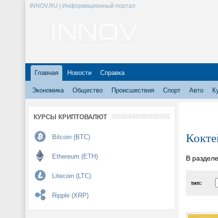
INNOV.RU | Информационный портал
Главная
Новости
Справка
Экономика
Общество
Происшествия
Спорт
Авто
К
КУРСЫ КРИПТОВАЛЮТ
Кокте
Bitcoin (BTC)
Ethereum (ETH)
В разделе
Litecoin (LTC)
тип:
Ripple (XRP)