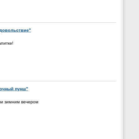
удовольствие"
питке!
лочный пунш"
ли зимним вечером