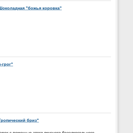
Шоколадная "божья коровка"
-грог"
Тропический бриз"
рок с помощью этого вкусного безалкогольного