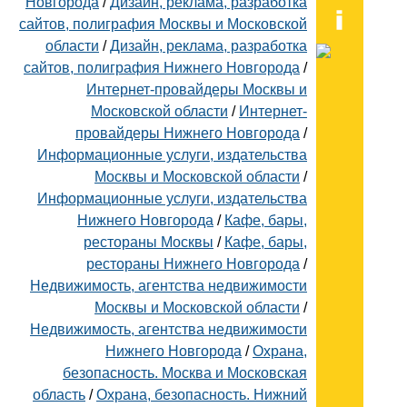
Новгорода
/
Дизайн, реклама, разработка
сайтов, полиграфия Москвы и Московской
области
/
Дизайн, реклама, разработка
сайтов, полиграфия Нижнего Новгорода
/
Интернет-провайдеры Москвы и
Московской области
/
Интернет-
провайдеры Нижнего Новгорода
/
Информационные услуги, издательства
Москвы и Московской области
/
Информационные услуги, издательства
Нижнего Новгорода
/
Кафе, бары,
рестораны Москвы
/
Кафе, бары,
рестораны Нижнего Новгорода
/
Недвижимость, агентства недвижимости
Москвы и Московской области
/
Недвижимость, агентства недвижимости
Нижнего Новгорода
/
Охрана,
безопасность. Москва и Московская
область
/
Охрана, безопасность. Нижний