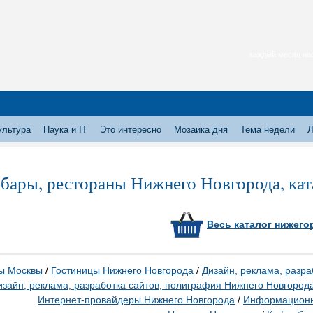
каждый месяц нас
ультура
Наука и IT
Это интересно
Мозаика дня
Тема недели
Л
 бары, рестораны Нижнего Новгорода, ка
Весь каталог нижего
ы Москвы
/
Гостиницы Нижнего Новгорода
/
Дизайн, реклама, разра
изайн, реклама, разработка сайтов, полиграфия Нижнего Новгород
Интернет-провайдеры Нижнего Новгорода
/
Информационны