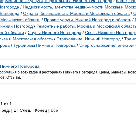
ормационные услуги, издательства Нижнего Новгорода
/
Кафе, ба
Новгорода
/
Недвижимость, агентства недвижимости Москвы и Моск
Новгорода
/
Охрана, безопасность. Москва и Московская область
/
О
 Московская область
/
Прочие услуги, Нижний Новгород и область
/
Нижний Новгород
/
Ремонтные работы, Москва и Московская област
кой области
/
Сауны Нижнего Новгорода
/
Связь Нижнего Новгород
ква и Московская область
/
Страхование. Нижний Новгород
/
Транс
орода
/
Турфирмы Нижнего Новгорода
/
Энергоснабжение, электрич
 Нижнего Новгорода
ормация о всех кафе и ресторанах Нижнего Новгорода. Цены, баннеры, ново
гое. Отзывы.
1 из 1
Пред. |
1
| След. | Конец
|
Все