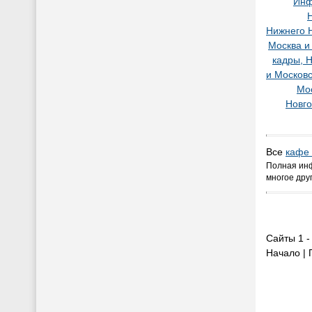
Инф
Нижнего 
Москва и
кадры, 
и Московс
Мос
Новг
Все
кафе
Полная инф
многое дру
Сайты 1 - 
Начало | 