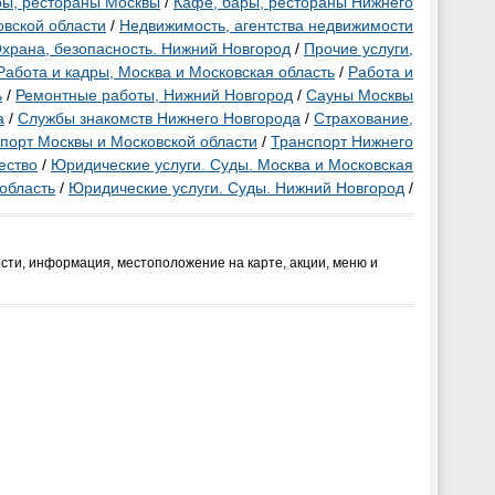
ры, рестораны Москвы
/
Кафе, бары, рестораны Нижнего
овской области
/
Недвижимость, агентства недвижимости
храна, безопасность. Нижний Новгород
/
Прочие услуги,
Работа и кадры, Москва и Московская область
/
Работа и
ь
/
Ремонтные работы, Нижний Новгород
/
Сауны Москвы
а
/
Службы знакомств Нижнего Новгорода
/
Страхование,
порт Москвы и Московской области
/
Транспорт Нижнего
ество
/
Юридические услуги. Суды. Москва и Московская
область
/
Юридические услуги. Суды. Нижний Новгород
/
сти, информация, местоположение на карте, акции, меню и