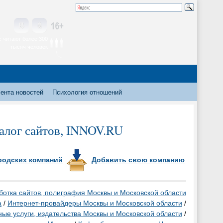
 читают более 300
тысяч человек
ента новостей
Психология отношений
талог сайтов, INNOV.RU
родских компаний
Добавить свою компанию
ботка сайтов, полиграфия Москвы и Московской области
а
/
Интернет-провайдеры Москвы и Московской области
/
е услуги, издательства Москвы и Московской области
/