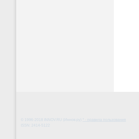
© 1996-2018
INNOV.RU (Иннов.ру)
* - правила пользования
ISSN: 2414-5122