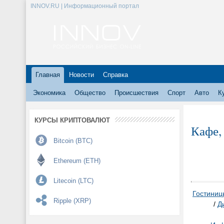
INNOV.RU | Информационный портал
Главная
Новости
Справка
Экономика
Общество
Происшествия
Спорт
Авто
К
КУРСЫ КРИПТОВАЛЮТ
Кафе,
Bitcoin (BTC)
Ethereum (ETH)
Litecoin (LTC)
Гостиниц
Ripple (XRP)
/
Д