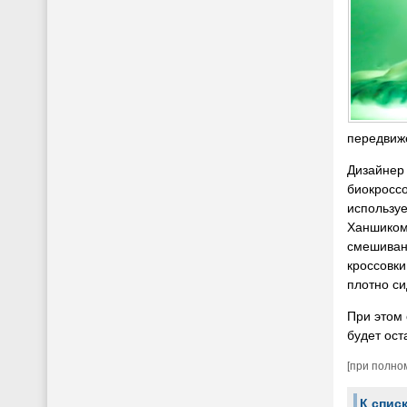
передвиж
Дизайнер 
биокроссо
использу
Ханшиком
смешиван
кроссовки
плотно си
При этом 
будет ост
[при полно
К спис