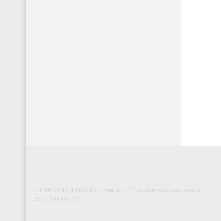
© 1996-2018
INNOV.RU (Иннов.ру)
* - правила пользования
ISSN: 2414-5122