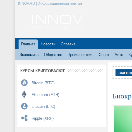
INNOV.RU | Информационный портал
Главная
Новости
Справка
Экономика
Общество
Происшествия
Спорт
Авто
К
КУРСЫ КРИПТОВАЛЮТ
все но
Bitcoin (BTC)
Биокр
Ethereum (ETH)
Litecoin (LTC)
Ripple (XRP)