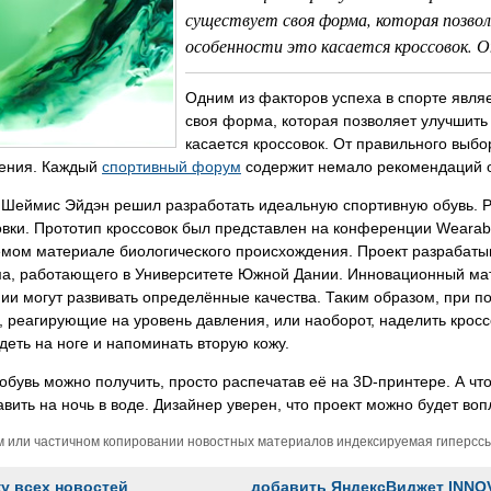
существует своя форма, которая позво
особенности это касается кроссовок. О
Одним из факторов успеха в спорте являе
своя форма, которая позволяет улучшить 
касается кроссовок. От правильного выбор
ения. Каждый
спортивный форум
содержит немало рекомендаций от
Шеймис Эйдэн решил разработать идеальную спортивную обувь. Ре
вки. Прототип кроссовок был представлен на конференции Wearabl
емом материале биологического происхождения. Проект разрабат
а, работающего в Университете Южной Дании. Инновационный мате
ии могут развивать определённые качества. Таким образом, при п
, реагирующие на уровень давления, или наоборот, наделить кро
деть на ноге и напоминать вторую кожу.
обувь можно получить, просто распечатав её на 3D-принтере. А что
авить на ночь в воде. Дизайнер уверен, что проект можно будет вопл
м или частичном копировании новостных материалов индексируемая гиперссыл
ку всех новостей
добавить ЯндексВиджет INNO