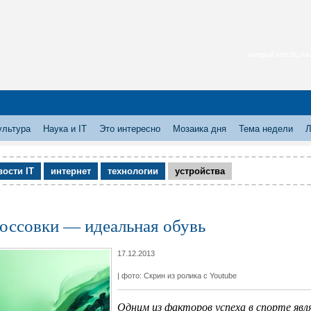
каждый месяц нас
ультура
Наука и IT
Это интересно
Мозаика дня
Тема недели
Л
вости IT
интернет
технологии
устройства
оссовки — идеальная обувь
17.12.2013
| фото: Скрин из ролика с Youtube
Одним из факторов успеха в спорте явл