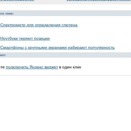
по теме:
Спектрометр для определения глютена
Ноутбуки теряют позиции
Смартфоны с крупными экранами набирают популярность
жет
ете
подключить Яндекс виджет
в один клик