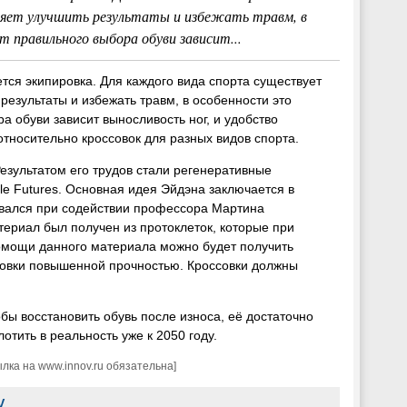
ляет улучшить результаты и избежать травм, в
т правильного выбора обуви зависит...
тся экипировка. Для каждого вида спорта существует
результаты и избежать травм, в особенности это
а обуви зависит выносливость ног, и удобство
носительно кроссовок для разных видов спорта.
зультатом его трудов стали регенеративные
e Futures. Основная идея Эйдэна заключается в
ывался при содействии профессора Мартина
риал был получен из протоклеток, которые при
омощи данного материала можно будет получить
ссовки повышенной прочностью. Кроссовки должны
бы восстановить обувь после износа, её достаточно
отить в реальность уже к 2050 году.
ка на www.innov.ru обязательна]
V