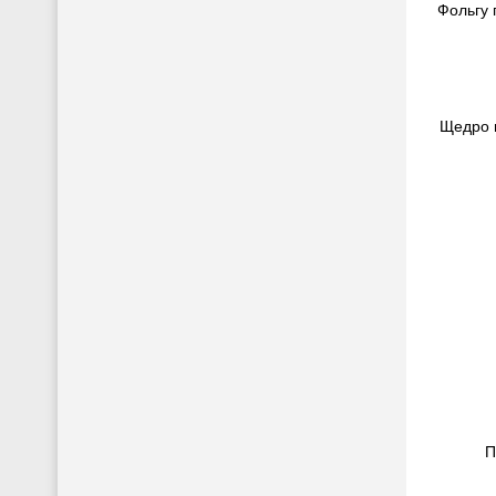
Фольгу 
Щедро п
П