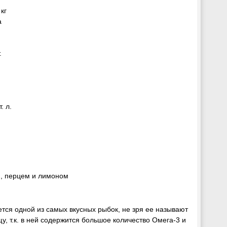
кг
а
.
. л.
и, перцем и лимоном
тся одной из самых вкусных рыбок, не зря ее называют
, т.к. в ней содержится большое количество Омега-3 и