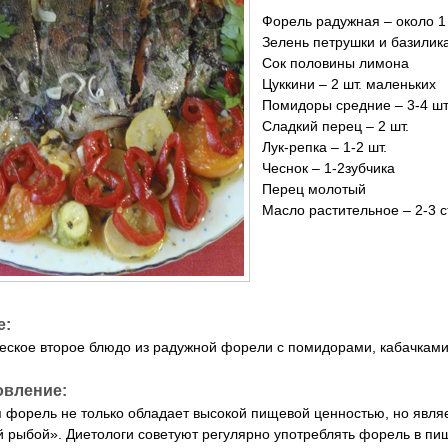
Форель радужная – около 1 
Зелень петрушки и базилик
Сок половины лимона
Цуккини – 2 шт. маленьких
Помидоры средние – 3-4 шт
Сладкий перец – 2 шт.
Лук-репка – 1-2 шт.
Чеснок – 1-2зубчика
Перец молотый
Масло растительное – 2-3 ст
е:
еское второе блюдо из радужной форели с помидорами, кабачкам
овление:
 форель не только обладает высокой пищевой ценностью, но являе
 рыбой». Диетологи советуют регулярно употреблять форель в пищу