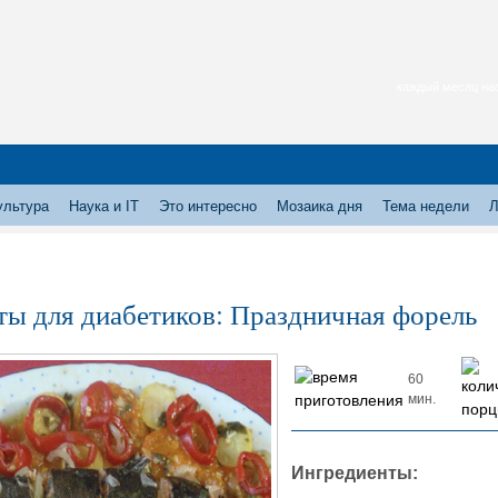
каждый месяц нас
ультура
Наука и IT
Это интересно
Мозаика дня
Тема недели
Л
ты для диабетиков: Праздничная форель
60
мин.
Ингредиенты: