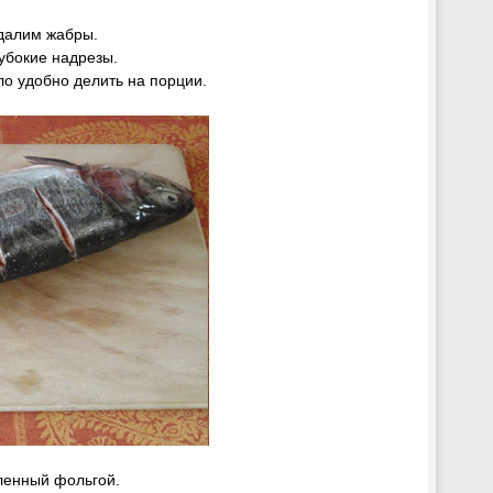
далим жабры.
убокие надрезы.
о удобно делить на порции.
ленный фольгой.