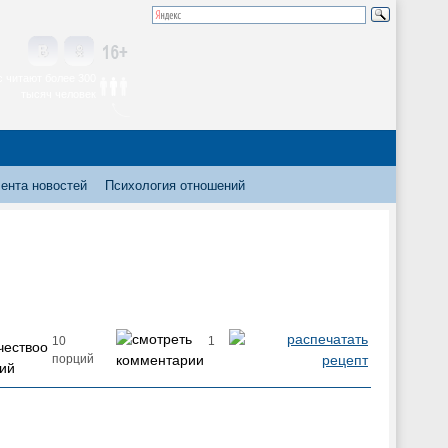
 читают более 300
тысяч человек
ента новостей
Психология отношений
10
1
порций