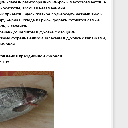
ий кладезь разнообразных микро- и макроэлементов. А
инокислоты, включая незаменимые.
х приемов. Здесь главное подчеркнуть нежный вкус и
еру жирная, блюда из рыбы форель готовятся самые
ть, и запекать.
печенную целиком в духовке с овощами.
ужную форель целиком запекаем в духовке с кабачками,
лимоном.
товления праздничной форели:
 1 кг