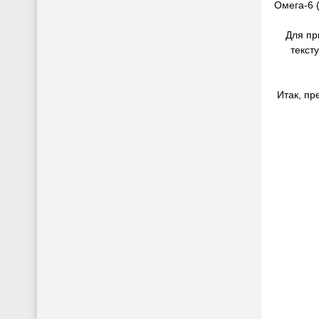
Омега-6 
Для при
текст
Итак, пр