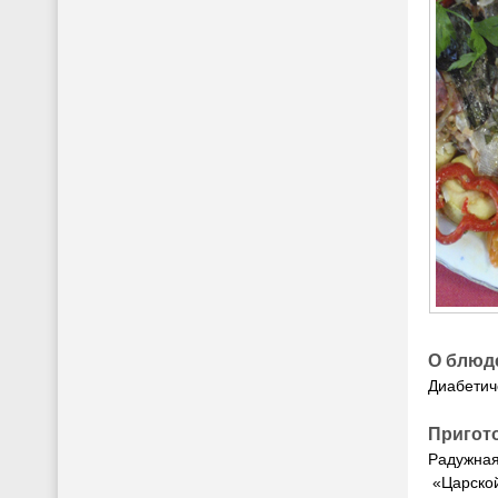
О блюд
Диабетич
Пригот
Радужная
«Царской