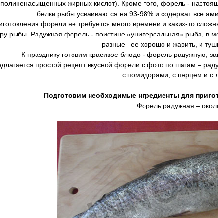
(полиненасыщенных жирных кислот). Кроме того, форель - настоящ
белки рыбы усваиваются на 93-98% и содержат все ам
готовления форели не требуется много времени и каких-то сложны
уру рыбы. Радужная форель - поистине «универсальная» рыба, в м
разные –ее хорошо и жарить, и туши
К празднику готовим красивое блюдо - форель радужную, за
едлагается простой рецепт вкусной форели с фото по шагам – рад
с помидорами, с перцем и с 
Подготовим необходимые нгредиенты для приго
Форель радужная – около