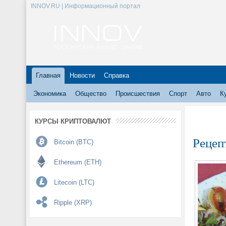
INNOV.RU | Информационный портал
Главная
Новости
Справка
Экономика
Общество
Происшествия
Спорт
Авто
К
КУРСЫ КРИПТОВАЛЮТ
Рецеп
Bitcoin (BTC)
Ethereum (ETH)
Litecoin (LTC)
Ripple (XRP)