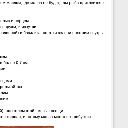
ем маслом, где масла не будет, там рыба приклеится к
солью и перцем.
наружи, и изнутри.
ленной) и базилика, остатки зелени положим внутрь.
:
жем:
е более 0,7 см
ами
льцами.
елькой так:
олим.
олим.
й), посыплем этой смесью овощи.
о жирная, и потому масла много не требуется.