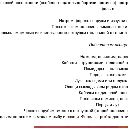
по всей поверхности (особенно тщательно бортики противня) протр
фольге.
Натрем форель снаружи и изнутри 
Польем соком половины лимона тоже и с
осыплем смесью из измельченных петрушки (половиной от приготов
Подготовим овощи
Намоем, почистим, наре
Кабачки – кружочками, толщиной н
Помидоры – половинк
Перцы – колечками
Лук – кольцами или полуко
Овощи выкладываем рядом с фор
Кабачки в один слой, пос
Половинки помидор, пос
Перцы и лук.
Чеснок порубим вместе с петрушкой (второй половино
ольем оставшимся маслом рыбу и овощи. Форель – рыбка достаточн