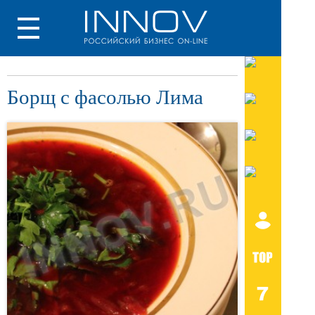
Борщ с фасолью Лима