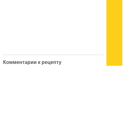
Комментарии к рецепту
Forum with id 86 is not found.
кулинарный словарь
|
поварские приемы
|
меры веса
|
как украсить блюдо
Подписывайтесь на наш
канал
в
Яндекс.Дзен