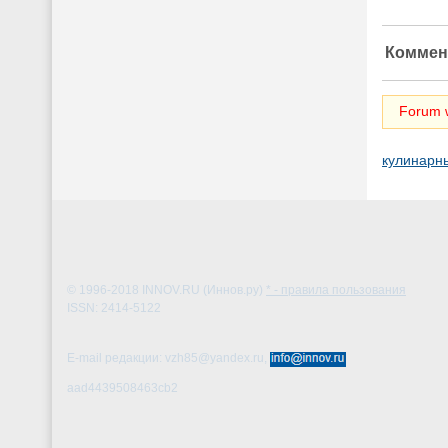
Коммен
Forum w
кулинарн
© 1996-2018
INNOV.RU (Иннов.ру)
* - правила пользования
ISSN: 2414-5122
E-mail редакции: vzh85@yandex.ru,
aad4439508463cb2