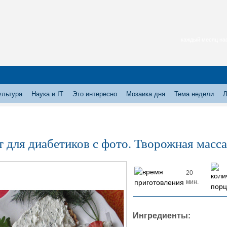
каждый месяц нас
ультура
Наука и IT
Это интересно
Мозаика дня
Тема недели
Л
т для диабетиков с фото. Творожная масс
20
мин.
Ингредиенты: