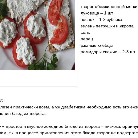
творог обезжиренный мягки
луковица – 1 шт.
чеснок – 1-2 зубчика
зелень петрушки и укропа
соль
перец
ржаные хлебцы
помидоры свежие – 2-3 шт.
е:
олезен практически всем, а уж диабетикам необходимо есть его еж
ления блюд из творога.
им простое и вкусное холодное блюдо из творога – низкокалорийну
им, т.к. в процессе приготовления этого блюда творог не подверга