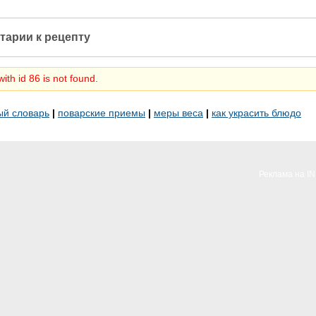
тарии к рецепту
ith id 86 is not found.
ый словарь
|
поварские приемы
|
меры веса
|
как украсить блюдо
Реклама на I