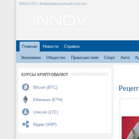
INNOV.RU | Информационный портал
Главная
Новости
Справка
Экономика
Общество
Происшествия
Спорт
Авто
К
КУРСЫ КРИПТОВАЛЮТ
Рецеп
Bitcoin (BTC)
Ethereum (ETH)
Litecoin (LTC)
Ripple (XRP)