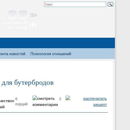
 читают более 300
тысяч человек
ента новостей
Психология отношений
а для бутербродов
6
2
порций