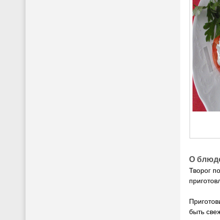
О блюд
Творог п
приготов
Приготов
быть свеж