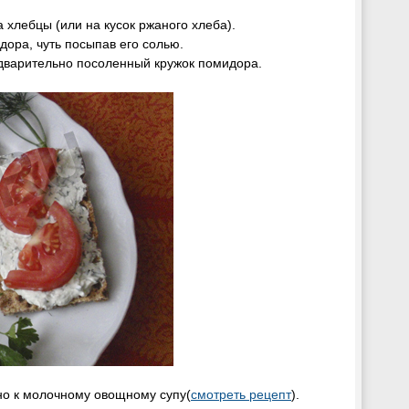
хлебцы (или на кусок ржаного хлеба).
ора, чуть посыпав его солью.
дварительно посоленный кружок помидора.
но к молочному овощному супу(
смотреть рецепт
).