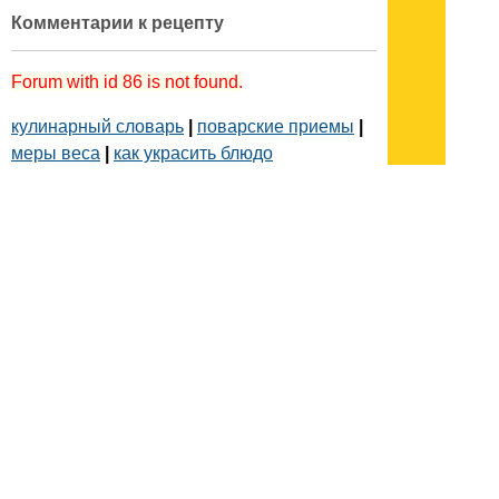
Комментарии к рецепту
Forum with id 86 is not found.
кулинарный словарь
|
поварские приемы
|
меры веса
|
как украсить блюдо
Подписывайтесь на наш
канал
в
Яндекс.Дзен
Здесь есть другие наши
статьи!